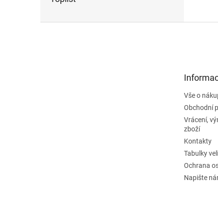
Z
á
p
a
t
Informac
í
Vše o náku
Obchodní 
Vrácení, v
zboží
Kontakty
Tabulky vel
Ochrana os
Napište n