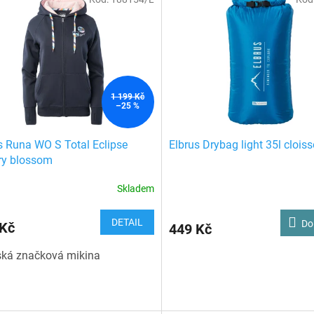
1 199 Kč
–25 %
s Runa WO S Total Eclipse
Elbrus Drybag light 35l clois
ry blossom
Skladem
DETAIL
Do
 Kč
449 Kč
ká značková mikina