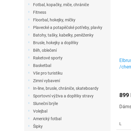
n
ý
í
Fotbal, kopačky, míče, chrániče
e
p
p
Fitness
l
i
r
Floorbal, hokejky, míčky
s
o
Plavecké a potapěčské potřeby, plavky
p
d
r
u
Batohy, tašky, kabelky, peněženky
o
k
Brusle, hokejky a doplňky
d
t
Běh, oblečení
u
ů
Raketové sporty
Elbru
k
Basketbal
/cher
t
Vše pro turistiku
ů
Zimní vybavení
In-line, brusle, chrániče, skateboardy
899
Sportovní výživa a doplňky stravy
Sluneční brýle
Dáms
Volejbal
Americký fotbal
L
Šipky