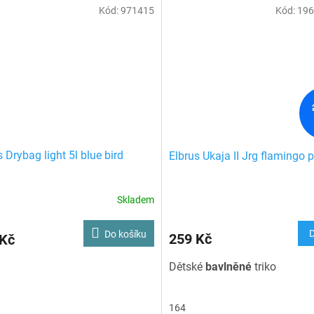
Kód:
971415
Kód:
196
s Drybag light 5l blue bird
Elbrus Ukaja II Jrg flamingo 
Skladem
Do košíku
259 Kč
 Kč
Dětské
bavlněné
triko
164