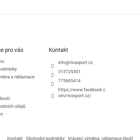
e pro vás
Kontakt
pu
info
@
rivasport.cz
podmínky
315725301
ýměna a reklamace
775685414
https://www.facebook.c
om/rivasport.cz/
ikostí
obních údajů
ám
Kontakt
Obchodní podmínky
Vrácení, výměna, reklamace zboží