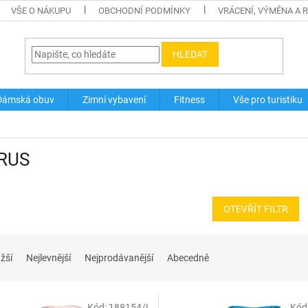
VŠE O NÁKUPU
OBCHODNÍ PODMÍNKY
VRÁCENÍ, VÝMĚNA A 
HLEDAT
Dámská obuv
Zimní vybavení
Fitness
Vše pro turistiku
RUS
OTEVŘÍT FILTR
žší
Nejlevnější
Nejprodávanější
Abecedně
Kód:
188154/L
Kód