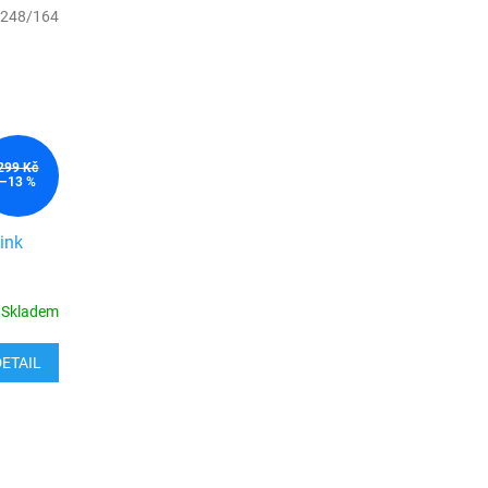
248/164
299 Kč
–13 %
pink
Skladem
DETAIL