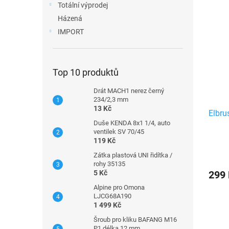
Totální výprodej
Házená
IMPORT
Top 10 produktů
Drát MACH1 nerez černý
234/2,3 mm
13 Kč
Elbru
Duše KENDA 8x1 1/4, auto
ventilek SV 70/45
119 Kč
Zátka plastová UNI řidítka /
rohy 35135
5 Kč
299
Alpine pro Omona
LJCG68A190
1 499 Kč
Šroub pro kliku BAFANG M16
P1 délka 12 mm