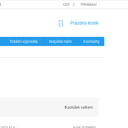
REKLAMACE ZBOŽÍ
KONTAKTY
CZK
TABULKY VELIKOSTÍ
Přihlášení
OCHRA
NÁKUPNÍ
Prázdný košík
KOŠÍK
Totální výprodej
Napište nám
Kontakty
5
položek celkem
:
971414
Kód:
970860