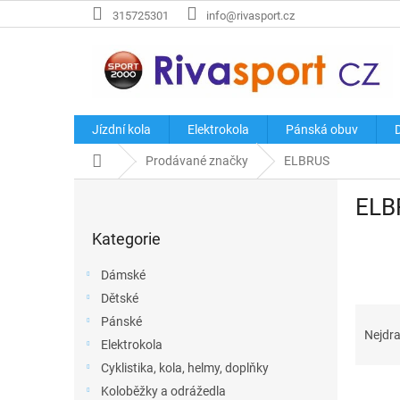
Přejít
315725301
info@rivasport.cz
na
obsah
Jízdní kola
Elektrokola
Pánská obuv
Domů
Prodávané značky
ELBRUS
P
ELB
o
Přeskočit
s
Kategorie
kategorie
t
r
Dámské
a
Dětské
n
Ř
Pánské
n
a
Nejdra
í
Elektrokola
z
p
Cyklistika, kola, helmy, doplňky
e
a
V
n
Koloběžky a odrážedla