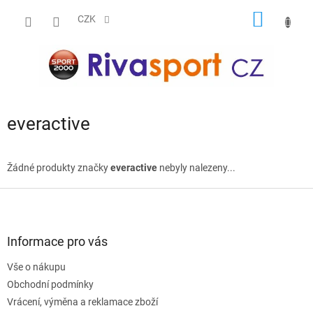
Přejít
NÁKUP
na
CZK
obsah
KOŠÍK
everactive
Žádné produkty značky
everactive
nebyly nalezeny...
Z
á
p
a
Informace pro vás
t
Vše o nákupu
í
Obchodní podmínky
Vrácení, výměna a reklamace zboží