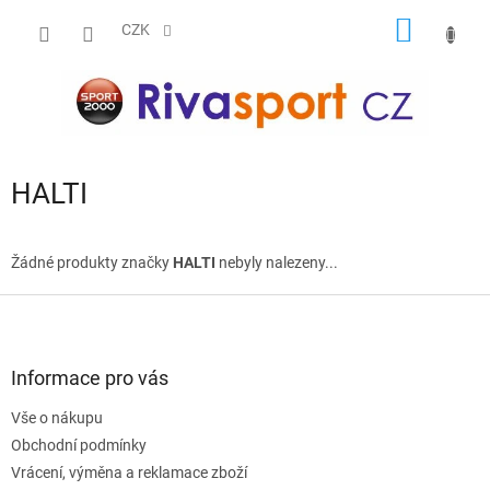
Přejít
NÁKUP
na
CZK
obsah
KOŠÍK
HALTI
Žádné produkty značky
HALTI
nebyly nalezeny...
Z
á
p
a
Informace pro vás
t
Vše o nákupu
í
Obchodní podmínky
Vrácení, výměna a reklamace zboží