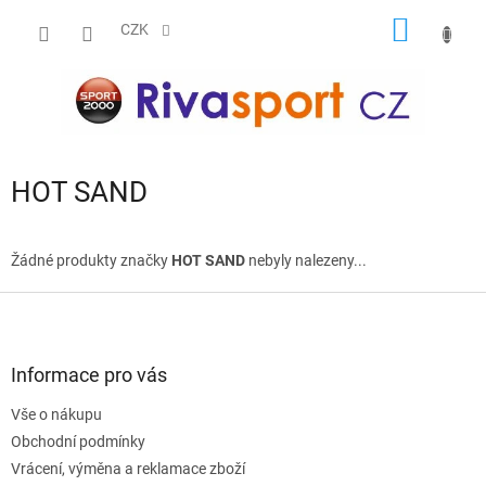
Přejít
NÁKUP
na
CZK
obsah
KOŠÍK
HOT SAND
Žádné produkty značky
HOT SAND
nebyly nalezeny...
Z
á
p
a
Informace pro vás
t
Vše o nákupu
í
Obchodní podmínky
Vrácení, výměna a reklamace zboží