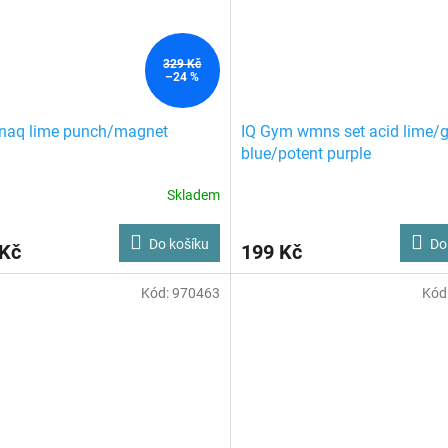
329 Kč
–24 %
naq lime punch/magnet
IQ Gym wmns set acid lime/g
blue/potent purple
Skladem
Do košíku
Do
 Kč
199 Kč
Kód:
970463
Kód