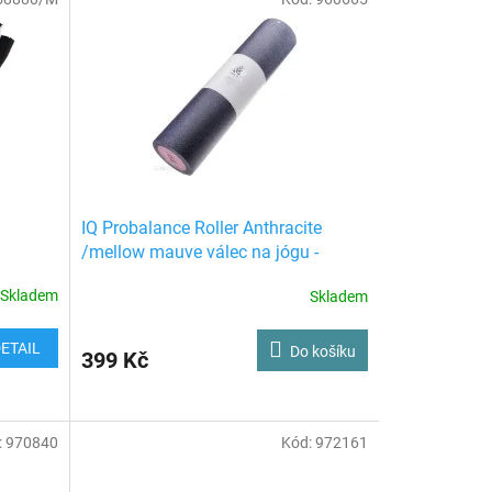
IQ Probalance Roller Anthracite
/mellow mauve válec na jógu -
masážní válec
Skladem
Skladem
ETAIL
Do košíku
399 Kč
:
970840
Kód:
972161