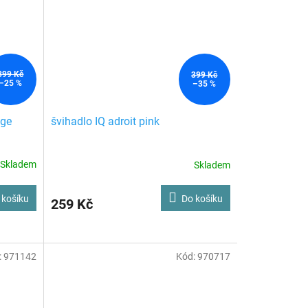
399 Kč
399 Kč
–25 %
–35 %
nge
švihadlo IQ adroit pink
Skladem
Skladem
 košíku
Do košíku
259 Kč
:
971142
Kód:
970717