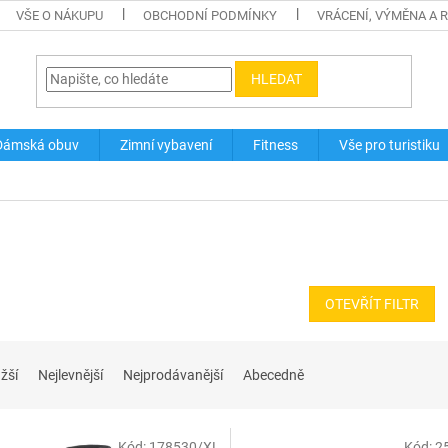
VŠE O NÁKUPU
OBCHODNÍ PODMÍNKY
VRÁCENÍ, VÝMĚNA A 
HLEDAT
Dámská obuv
Zimní vybavení
Fitness
Vše pro turistiku
OTEVŘÍT FILTR
žší
Nejlevnější
Nejprodávanější
Abecedně
Kód:
178530/XL
Kód:
2