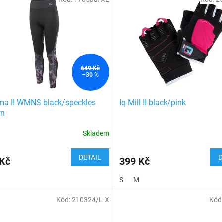
649 Kč
–30 %
ima II WMNS black/speckles
Iq Mill II black/pink
rn
Skladem
DETAIL
D
 Kč
399 Kč
S
M
Kód:
210324/L-X
Kód