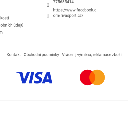
y
775685414
v
https://www.facebook.c
ý
om/rivasport.cz/
p
ikostí
i
obních údajů
s
u
ám
Kontakt
Obchodní podmínky
Vrácení, výměna, reklamace zboží
.