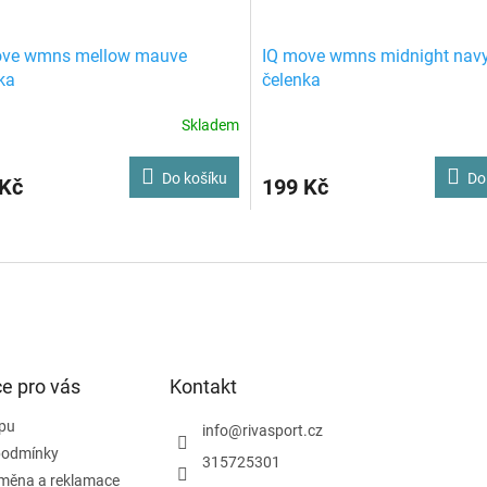
ove wmns mellow mauve
IQ move wmns midnight nav
ka
čelenka
Skladem
Do košíku
Do
 Kč
199 Kč
O
v
l
á
d
a
c
í
e pro vás
Kontakt
p
r
pu
info
@
rivasport.cz
v
podmínky
315725301
k
ýměna a reklamace