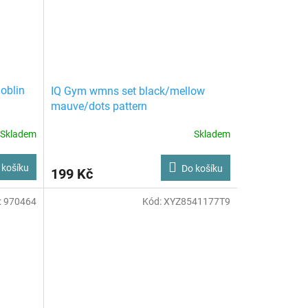
oblin
IQ Gym wmns set black/mellow
mauve/dots pattern
Skladem
Skladem
 košíku
Do košíku
199 Kč
:
970464
Kód:
XYZ8541177T9