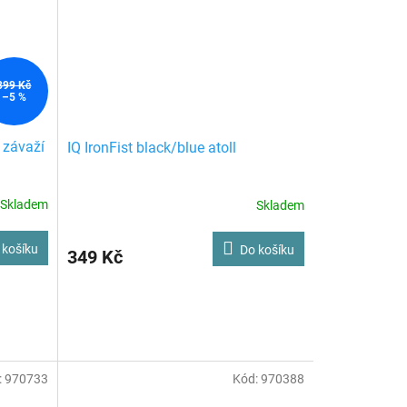
399 Kč
–5 %
 závaží
IQ IronFist black/blue atoll
Skladem
Skladem
 košíku
Do košíku
349 Kč
:
970733
Kód:
970388