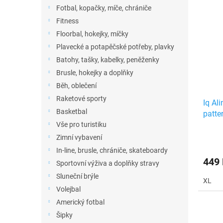
n
ý
í
Fotbal, kopačky, míče, chrániče
e
p
p
Fitness
l
i
r
Floorbal, hokejky, míčky
s
o
Plavecké a potapěčské potřeby, plavky
p
d
r
u
Batohy, tašky, kabelky, peněženky
o
k
Brusle, hokejky a doplňky
d
t
Běh, oblečení
u
ů
Raketové sporty
Iq Al
k
Basketbal
patte
t
Vše pro turistiku
ů
Zimní vybavení
In-line, brusle, chrániče, skateboardy
449
Sportovní výživa a doplňky stravy
Sluneční brýle
XL
Volejbal
Americký fotbal
Šipky