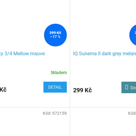
399 Kč
–17 %
lky 3/4 Mellow mauve
IQ Sunema II dark grey mela
Skladem
DETAIL
Do
 Kč
299 Kč
Kód:
972159
Kód