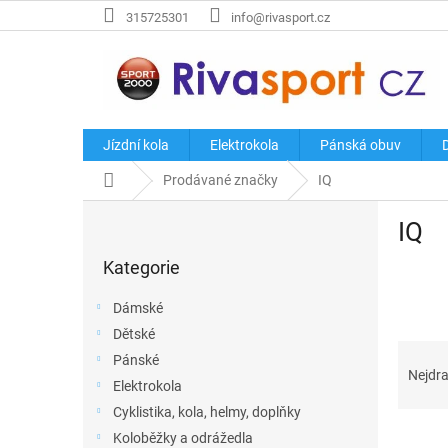
Přejít
315725301
info@rivasport.cz
na
obsah
Jízdní kola
Elektrokola
Pánská obuv
Domů
Prodávané značky
IQ
P
IQ
o
Přeskočit
s
Kategorie
kategorie
t
r
Dámské
a
Dětské
n
Ř
Pánské
n
a
Nejdra
í
Elektrokola
z
p
Cyklistika, kola, helmy, doplňky
e
a
V
n
Koloběžky a odrážedla