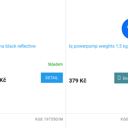
na black reflective
Iq powerpump weights 1,5 kg
Skladem
DETAIL
Do
 Kč
379 Kč
Kód:
197550/M
Kód