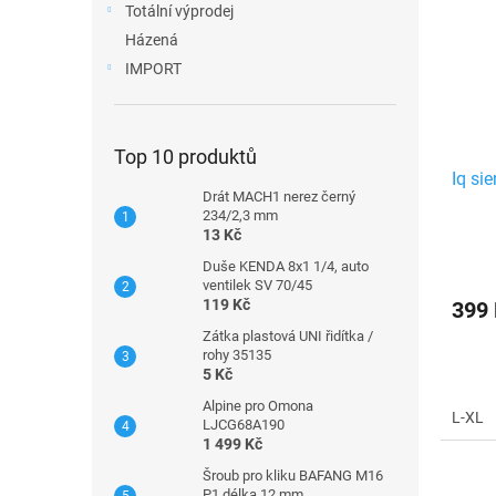
Totální výprodej
Házená
IMPORT
Top 10 produktů
Iq sie
Drát MACH1 nerez černý
234/2,3 mm
13 Kč
Duše KENDA 8x1 1/4, auto
ventilek SV 70/45
119 Kč
399
Zátka plastová UNI řidítka /
rohy 35135
5 Kč
Alpine pro Omona
L-XL
LJCG68A190
1 499 Kč
Šroub pro kliku BAFANG M16
P1 délka 12 mm