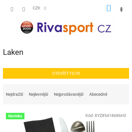
Přejít
NÁKUP
na
CZK
obsah
KOŠÍK
Laken
OTEVŘÍT FILTR
Ř
a
Nejdražší
Nejlevnější
Nejprodávanější
Abecedně
z
e
V
n
Kód:
XYZ85418686H3
Novinka
ý
í
p
p