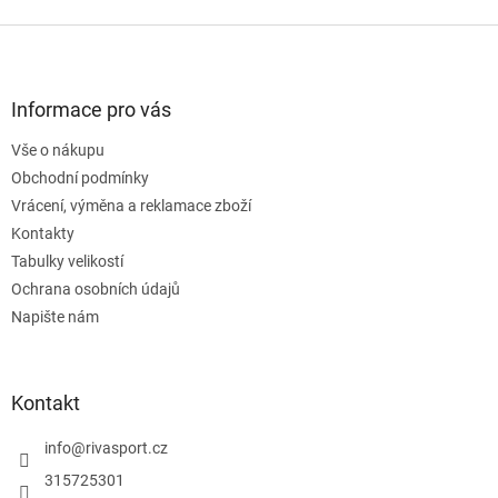
v
l
Z
á
á
d
p
a
a
Informace pro vás
c
t
í
Vše o nákupu
í
p
Obchodní podmínky
r
v
Vrácení, výměna a reklamace zboží
k
Kontakty
y
Tabulky velikostí
v
ý
Ochrana osobních údajů
p
Napište nám
i
s
u
Kontakt
info
@
rivasport.cz
315725301