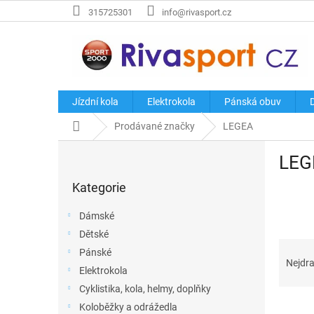
Přejít
315725301
info@rivasport.cz
na
obsah
Jízdní kola
Elektrokola
Pánská obuv
Domů
Prodávané značky
LEGEA
P
LEG
o
Přeskočit
s
Kategorie
kategorie
t
r
Dámské
a
Dětské
n
Ř
Pánské
n
a
Nejdra
í
Elektrokola
z
p
Cyklistika, kola, helmy, doplňky
e
a
V
n
Koloběžky a odrážedla