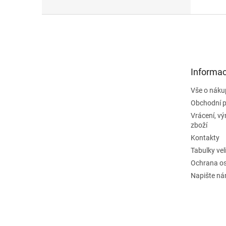
Z
á
p
a
t
Informac
í
Vše o náku
Obchodní 
Vrácení, v
zboží
Kontakty
Tabulky vel
Ochrana os
Napište n