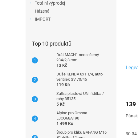
Totální výprodej
Házená
IMPORT
Top 10 produktů
Drát MACH1 nerez černý
234/2,3 mm
13 Kč
Lege
Duše KENDA 8x1 1/4, auto
ventilek SV 70/45
119 Kč
Zátka plastová UNI řidítka /
rohy 35135
139
5 Kč
Alpine pro Omona
Pánské
LJCG68A190
1 499 Kč
Šroub pro kliku BAFANG M16
30-34
P1 délka 12 mm