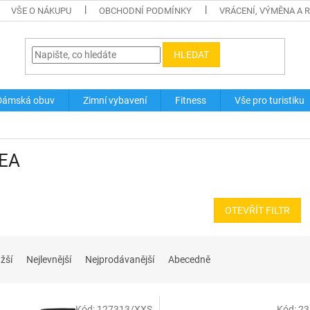
VŠE O NÁKUPU
OBCHODNÍ PODMÍNKY
VRÁCENÍ, VÝMĚNA A 
HLEDAT
Dámská obuv
Zimní vybavení
Fitness
Vše pro turistiku
EA
OTEVŘÍT FILTR
žší
Nejlevnější
Nejprodávanější
Abecedně
Kód:
127313/XXS
Kód:
23