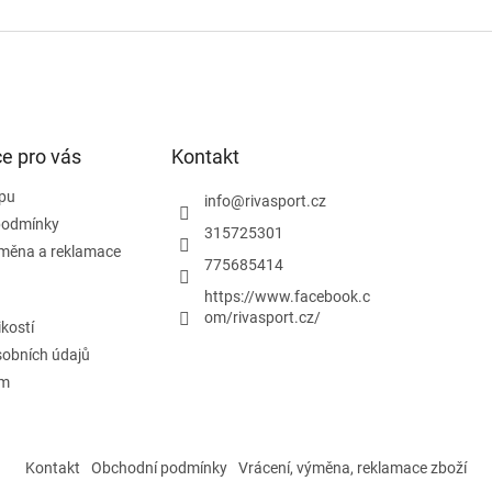
e pro vás
Kontakt
pu
info
@
rivasport.cz
podmínky
315725301
ýměna a reklamace
775685414
https://www.facebook.c
om/rivasport.cz/
ikostí
obních údajů
ám
Kontakt
Obchodní podmínky
Vrácení, výměna, reklamace zboží