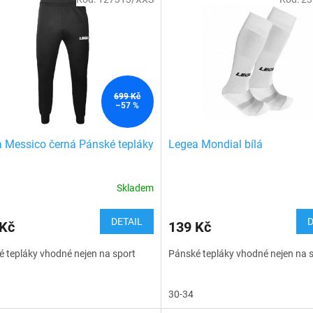
699 Kč
–57 %
 Messico černá Pánské tepláky
Legea Mondial bílá
Skladem
DETAIL
D
 Kč
139 Kč
 tepláky vhodné nejen na sport
Pánské tepláky vhodné nejen na 
30-34