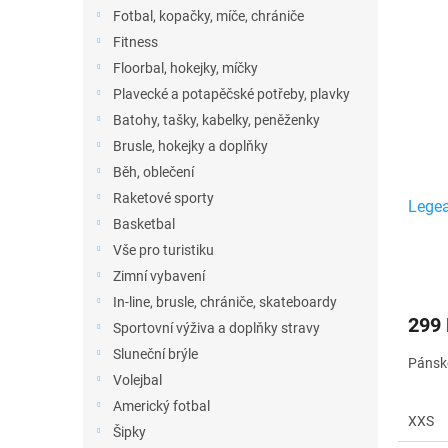
n
ý
í
Fotbal, kopačky, míče, chrániče
e
p
p
Fitness
l
i
r
Floorbal, hokejky, míčky
s
o
Plavecké a potapěčské potřeby, plavky
p
d
r
u
Batohy, tašky, kabelky, peněženky
o
k
Brusle, hokejky a doplňky
d
t
Běh, oblečení
u
ů
Raketové sporty
Legea
k
Basketbal
t
Vše pro turistiku
ů
Zimní vybavení
In-line, brusle, chrániče, skateboardy
299
Sportovní výživa a doplňky stravy
Sluneční brýle
Pánské
Volejbal
Americký fotbal
XXS
Šipky