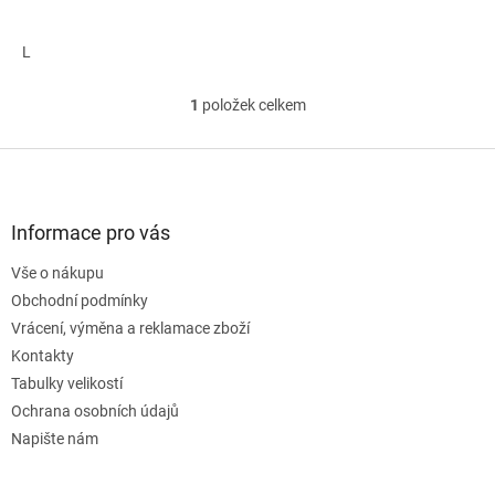
L
1
položek celkem
O
v
l
Z
á
á
d
p
a
a
Informace pro vás
c
t
í
Vše o nákupu
í
p
Obchodní podmínky
r
v
Vrácení, výměna a reklamace zboží
k
Kontakty
y
Tabulky velikostí
v
ý
Ochrana osobních údajů
p
Napište nám
i
s
u