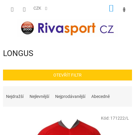
Přejít
NÁKUP
na
CZK
obsah
KOŠÍK
LONGUS
OTEVŘÍT FILTR
Ř
a
Nejdražší
Nejlevnější
Nejprodávanější
Abecedně
z
e
V
n
Kód:
171222/L
ý
í
p
p