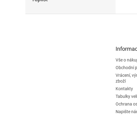
Z
á
p
a
t
Informac
í
Vše o náku
Obchodní 
Vrácení, v
zboží
Kontakty
Tabulky vel
Ochrana os
Napište n