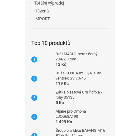
Totální výprodej
Házená
IMPORT
Top 10 produktů
Drát MACH1 nerez černý
234/2,3 mm
13 Kč
Duše KENDA 8x1 1/4, auto
ventilek SV 70/45
119 Kč
Zátka plastová UNI řidítka /
rohy 35135
5 Kč
Alpine pro Omona
LJCG68A190
1 499 Kč
Šroub pro kliku BAFANG M16
P1 délka 12 mm