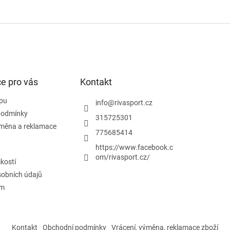
e pro vás
Kontakt
pu
info
@
rivasport.cz
podmínky
315725301
ýměna a reklamace
775685414
https://www.facebook.c
om/rivasport.cz/
ikostí
obních údajů
ám
Kontakt
Obchodní podmínky
Vrácení, výměna, reklamace zboží