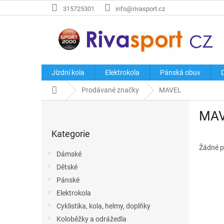
Přejít
315725301
info@rivasport.cz
na
obsah
Jízdní kola
Elektrokola
Pánská obuv
Domů
Prodávané značky
MAVEL
P
MA
o
Přeskočit
s
Kategorie
kategorie
t
r
Žádné p
Dámské
a
Dětské
n
Pánské
n
í
Elektrokola
p
Cyklistika, kola, helmy, doplňky
a
Koloběžky a odrážedla