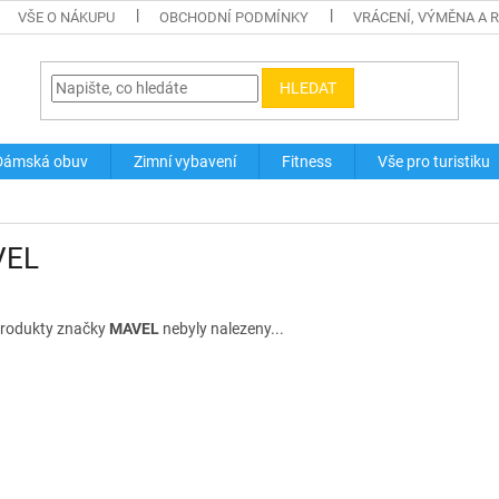
VŠE O NÁKUPU
OBCHODNÍ PODMÍNKY
VRÁCENÍ, VÝMĚNA A 
HLEDAT
Dámská obuv
Zimní vybavení
Fitness
Vše pro turistiku
VEL
rodukty značky
MAVEL
nebyly nalezeny...