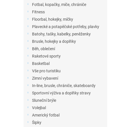
n
Fotbal, kopačky, míče, chrániče
e
Fitness
l
Floorbal, hokejky, míčky
Plavecké a potapěčské potřeby, plavky
Batohy, tašky, kabelky, peněženky
Brusle, hokejky a doplňky
Běh, oblečení
Raketové sporty
Basketbal
Vše pro turistiku
Zimní vybavení
In-line, brusle, chrániče, skateboardy
Sportovní výživa a doplňky stravy
Sluneční brýle
Volejbal
Americký fotbal
Šipky