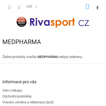
Přejít
NÁKUP
na
CZK
obsah
KOŠÍK
MEDPHARMA
Žádné produkty značky
MEDPHARMA
nebyly nalezeny...
Z
á
p
a
Informace pro vás
t
Vše o nákupu
í
Obchodní podmínky
Vrácení, výměna a reklamace zboží