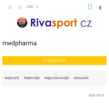
Přejít
NÁKUP
na
CZK
obsah
KOŠÍK
medpharma
OTEVŘÍT FILTR
Ř
a
Nejdražší
Nejlevnější
Nejprodávanější
Abecedně
z
e
V
n
Kód:
4375
ý
í
p
p