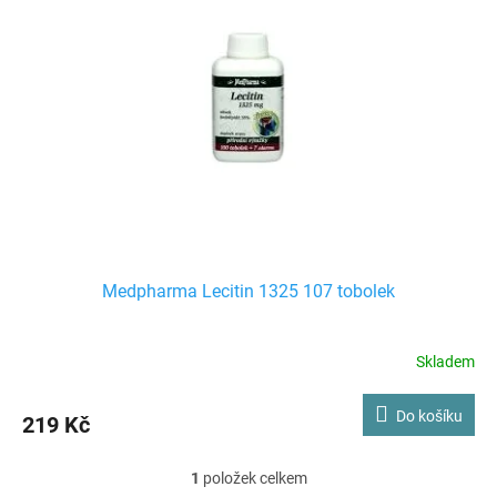
i
r
s
o
p
d
r
u
o
k
d
t
u
ů
k
t
ů
Medpharma Lecitin 1325 107 tobolek
Skladem
Do košíku
219 Kč
1
položek celkem
O