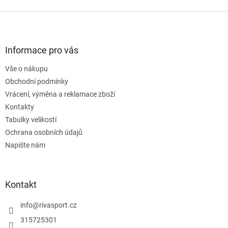
v
l
Z
á
á
d
p
a
a
Informace pro vás
c
t
í
Vše o nákupu
í
p
Obchodní podmínky
r
v
Vrácení, výměna a reklamace zboží
k
Kontakty
y
Tabulky velikostí
v
ý
Ochrana osobních údajů
p
Napište nám
i
s
u
Kontakt
info
@
rivasport.cz
315725301