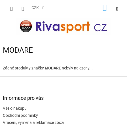
Přejít
NÁKUP
na
CZK
obsah
KOŠÍK
MODARE
Žádné produkty značky
MODARE
nebyly nalezeny...
Z
á
p
a
Informace pro vás
t
Vše o nákupu
í
Obchodní podmínky
Vrácení, výměna a reklamace zboží