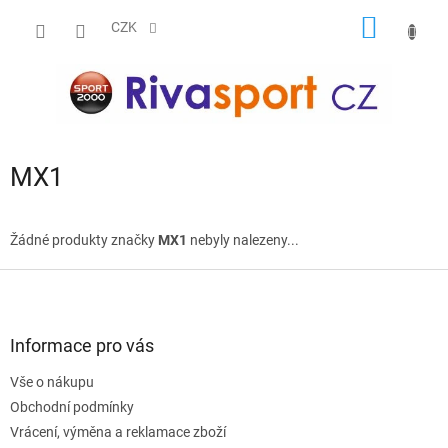
Přejít
NÁKUP
na
CZK
obsah
KOŠÍK
MX1
Žádné produkty značky
MX1
nebyly nalezeny...
Z
á
p
a
Informace pro vás
t
Vše o nákupu
í
Obchodní podmínky
Vrácení, výměna a reklamace zboží