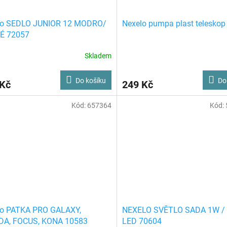
lo SEDLO JUNIOR 12 MODRO/
Nexelo pumpa plast teleskop
É 72057
Skladem
Do košíku
Do
 Kč
249 Kč
Kód:
657364
Kód:
lo PATKA PRO GALAXY,
NEXELO SVĚTLO SADA 1W /
DA, FOCUS, KONA 10583
LED 70604