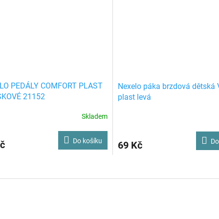
LO PEDÁLY COMFORT PLAST
Nexelo páka brzdová dětská 
SKOVÉ 21152
plast levá
Skladem
Do košíku
Do
č
69 Kč
O
v
l
á
d
a