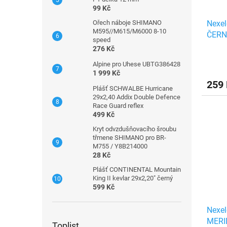
99 Kč
Ořech náboje SHIMANO
Nexe
M595//M615/M6000 8-10
ČERN
speed
276 Kč
Alpine pro Uhese UBTG386428
1 999 Kč
259
Plášť SCHWALBE Hurricane
29x2,40 Addix Double Defence
Race Guard reflex
499 Kč
Kryt odvzdušňovacího šroubu
třmene SHIMANO pro BR-
M755 / Y8B214000
28 Kč
Plášť CONTINENTAL Mountain
King II kevlar 29x2,20" černý
599 Kč
Nexe
MERI
Toplist