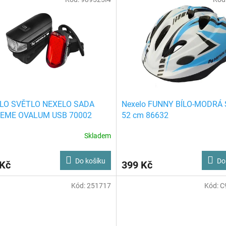
LO SVĚTLO NEXELO SADA
Nexelo FUNNY BÍLO-MODRÁ S
EME OVALUM USB 70002
52 cm 86632
Skladem
Do košíku
Do
 Kč
399 Kč
Kód:
251717
Kód:
C