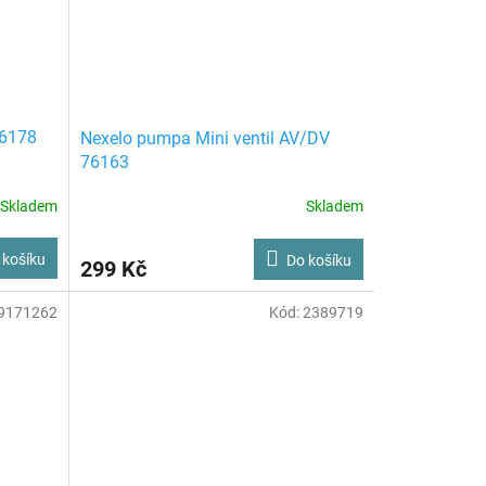
76178
Nexelo pumpa Mini ventil AV/DV
76163
Skladem
Skladem
 košíku
Do košíku
299 Kč
9171262
Kód:
2389719