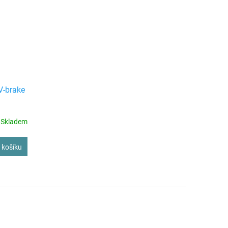
V-brake
Skladem
 košíku