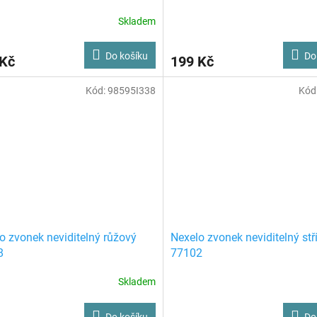
Skladem
Do košíku
Do
 Kč
199 Kč
Kód:
98595I338
Kód
o zvonek neviditelný růžový
Nexelo zvonek neviditelný stř
8
77102
Skladem
Do košíku
Do