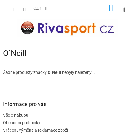
Přejít
NÁKUP
na
CZK
obsah
KOŠÍK
O´Neill
Žádné produkty značky
O´Neill
nebyly nalezeny...
Z
á
p
a
Informace pro vás
t
Vše o nákupu
í
Obchodní podmínky
Vrácení, výměna a reklamace zboží