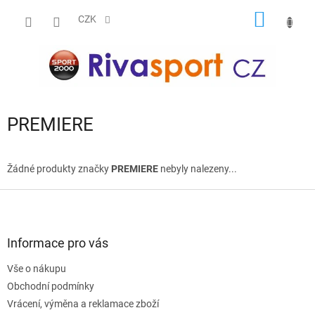
Přejít
NÁKUP
na
CZK
obsah
KOŠÍK
PREMIERE
Žádné produkty značky
PREMIERE
nebyly nalezeny...
Z
á
p
a
Informace pro vás
t
Vše o nákupu
í
Obchodní podmínky
Vrácení, výměna a reklamace zboží