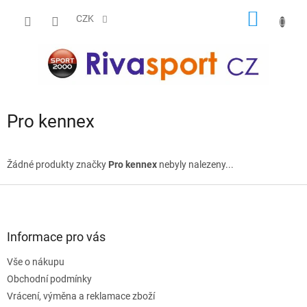
Přejít
NÁKUP
na
CZK
obsah
KOŠÍK
Pro kennex
Žádné produkty značky
Pro kennex
nebyly nalezeny...
Z
á
p
a
Informace pro vás
t
Vše o nákupu
í
Obchodní podmínky
Vrácení, výměna a reklamace zboží