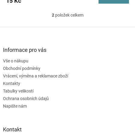
15 Kč
2
položek celkem
O
v
l
Z
á
á
d
p
a
a
Informace pro vás
c
t
í
Vše o nákupu
í
p
Obchodní podmínky
r
v
Vrácení, výměna a reklamace zboží
k
Kontakty
y
Tabulky velikostí
v
ý
Ochrana osobních údajů
p
Napište nám
i
s
u
Kontakt