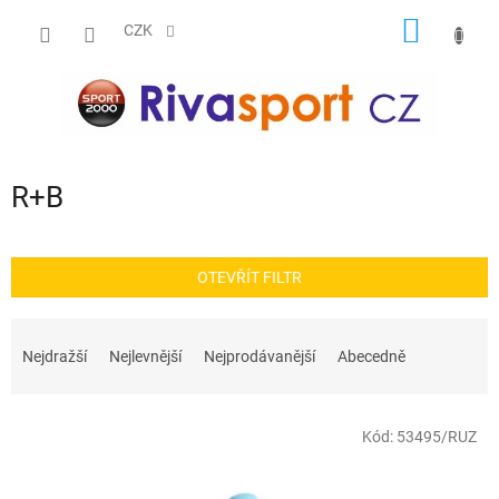
Přejít
NÁKUP
na
CZK
obsah
KOŠÍK
R+B
OTEVŘÍT FILTR
Ř
a
Nejdražší
Nejlevnější
Nejprodávanější
Abecedně
z
e
V
n
Kód:
53495/RUZ
ý
í
p
p