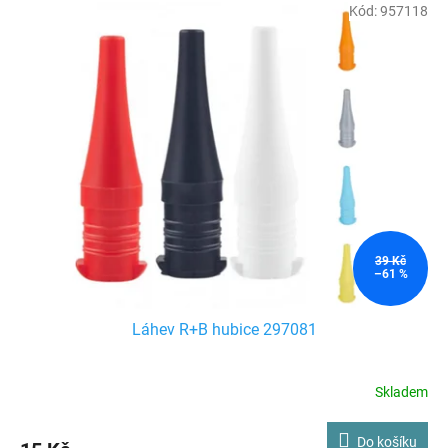
Kód:
957118
39 Kč
–61 %
Láhev R+B hubice 297081
Skladem
Do košíku