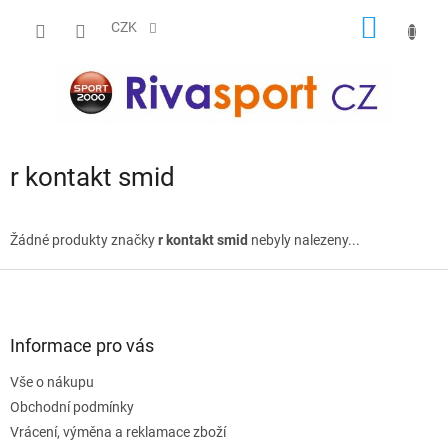
Přejít
NÁKUP
na
CZK
obsah
KOŠÍK
r kontakt smid
Žádné produkty značky
r kontakt smid
nebyly nalezeny...
Z
á
p
a
Informace pro vás
t
Vše o nákupu
í
Obchodní podmínky
Vrácení, výměna a reklamace zboží