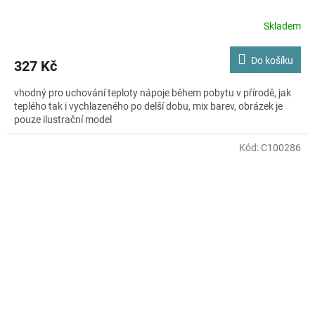
Skladem
Do košíku
327 Kč
vhodný pro uchování teploty nápoje během pobytu v přírodě, jak
teplého tak i vychlazeného po delší dobu, mix barev, obrázek je
pouze ilustrační model
Kód:
C100286