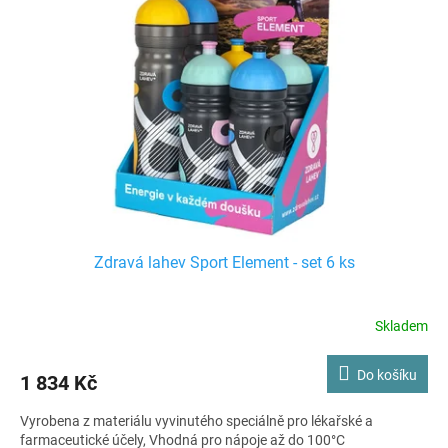
i
r
s
o
p
d
r
u
o
k
d
t
u
ů
k
t
ů
Zdravá lahev Sport Element - set 6 ks
Skladem
Do košíku
1 834 Kč
Vyrobena z materiálu vyvinutého speciálně pro lékařské a
farmaceutické účely, Vhodná pro nápoje až do 100°C