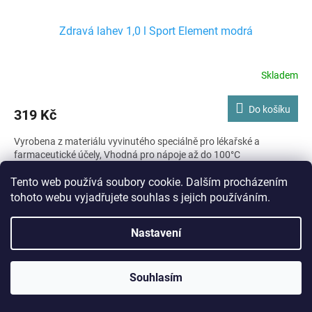
Zdravá lahev 1,0 l Sport Element modrá
Skladem
Do košíku
319 Kč
Vyrobena z materiálu vyvinutého speciálně pro lékařské a
farmaceutické účely, Vhodná pro nápoje až do 100°C
Tento web používá soubory cookie. Dalším procházením
Kód:
C100304
tohoto webu vyjadřujete souhlas s jejich používáním.
Nastavení
Souhlasím