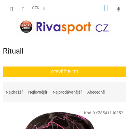
Přejít
NÁKUP
na
CZK
obsah
KOŠÍK
Rituall
OTEVŘÍT FILTR
Ř
a
Nejdražší
Nejlevnější
Nejprodávanější
Abecedně
z
e
V
n
Kód:
XYZ85411J0352
ý
í
p
p