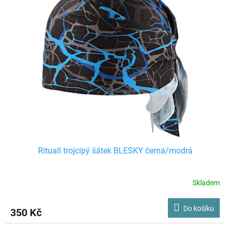
Rituall trojcípý šátek BLESKY černá/modrá
Skladem
Do košíku
350 Kč