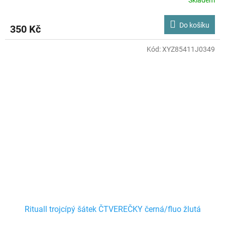
Skladem
Do košíku
350 Kč
Kód:
XYZ85411J0349
Rituall trojcípý šátek ČTVEREČKY černá/fluo žlutá