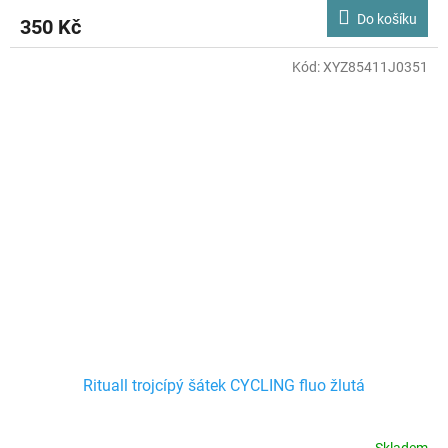
Do košíku
350 Kč
Kód:
XYZ85411J0351
Rituall trojcípý šátek CYCLING fluo žlutá