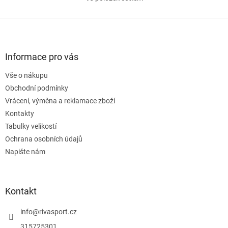
O
v
l
Z
á
á
d
p
a
a
Informace pro vás
c
t
í
Vše o nákupu
í
p
Obchodní podmínky
r
v
Vrácení, výměna a reklamace zboží
k
Kontakty
y
Tabulky velikostí
v
ý
Ochrana osobních údajů
p
Napište nám
i
s
u
Kontakt
info
@
rivasport.cz
315725301