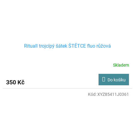
Rituall trojcípý šátek ŠTĚTCE fluo růžová
Skladem
Do košíku
350 Kč
Kód:
XYZ85411J0361