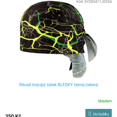
Kód:
XYZ85411J0354
Rituall trojcípý šátek BLESKY černá/zelená
Skladem
Do košíku
350 Kč