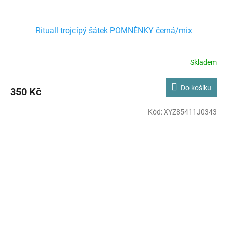
Rituall trojcípý šátek POMNĚNKY černá/mix
Skladem
Do košíku
350 Kč
Kód:
XYZ85411J0343