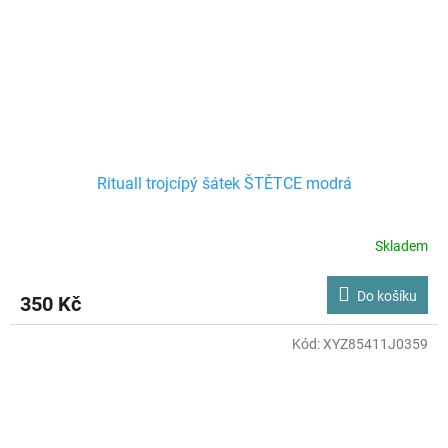
Rituall trojcípý šátek ŠTĚTCE modrá
Skladem
Do košíku
350 Kč
Kód:
XYZ85411J0359