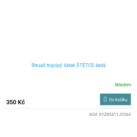
Rituall trojcípý šátek ŠTĚTCE šedá
Skladem
Do košíku
350 Kč
Kód:
XYZ85411J0364