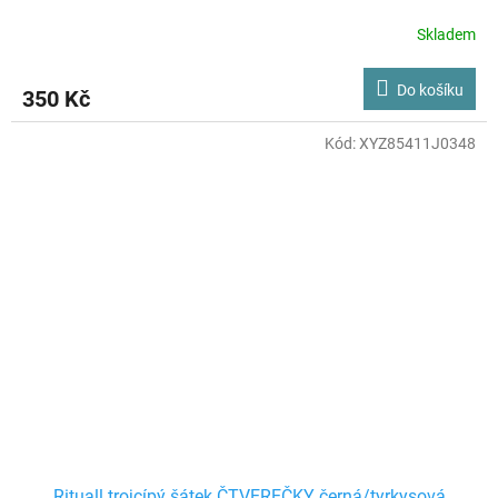
Skladem
Do košíku
350 Kč
Kód:
XYZ85411J0348
Rituall trojcípý šátek ČTVEREČKY černá/tyrkysová