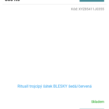
Kód:
XYZ85411J0355
Rituall trojcípý šátek BLESKY šedá/červená
Skladem