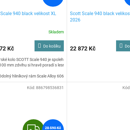
 Scale 940 black velikost XL
Scott Scale 940 black veliko
2026
Skladem
Do košíku
Do
72 Kč
22 872 Kč
ské kolo SCOTT Scale 940 je spolehlivý a všestranný hardtail, který vám
100 mm zdvihu si hravě poradí s lesními cestami i lehkými traily a posky
dolný hliníkový rám Scale Alloy 6061
idlice RockShox Judy Silver s uzamykáním na efektivní jízdu do kopce
ntegrované vedení kabeláže na minimalistický vzhled
Kód:
886798536831
Kód
eometrie zaměřená na stabilitu a jistotu v terénu
le 940 je ideální parťák na vaše první terénní dobrodružství.
Z
28 590 Kč