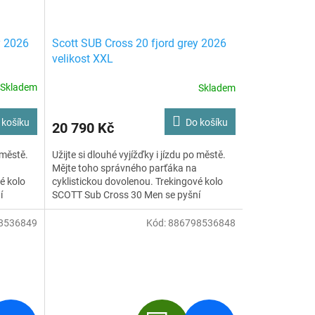
y 2026
Scott SUB Cross 20 fjord grey 2026
velikost XXL
Skladem
Skladem
 košíku
Do košíku
20 790 Kč
 městě.
Užijte si dlouhé vyjížďky i jízdu po městě.
Mějte toho správného parťáka na
é kolo
cyklistickou dovolenou. Trekingové kolo
í
SCOTT Sub Cross 30 Men se pyšní
i
uzamykatelnou vidlicí, špičkovými
mu
komponenty Syncros a ještě k tomu
8536849
Kód:
886798536848
úžasně vypadá.