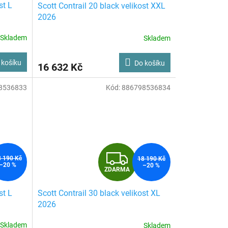
st L
Scott Contrail 20 black velikost XXL
A
2026
R
Skladem
Skladem
M
M
 košíku
Do košíku
16 632 Kč
A
8536833
Kód:
886798536834
Z
8 190 Kč
18 190 Kč
–20 %
–20 %
ZDARMA
D
st L
Scott Contrail 30 black velikost XL
A
2026
R
Skladem
Skladem