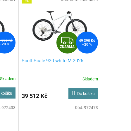
Tip
Z
9 390 Kč
49 390 Kč
–20 %
–20 %
ZDARMA
D
Scott Scale 920 white M 2026
A
R
Skladem
Skladem
M
M
 košíku
Do košíku
39 512 Kč
A
:
972433
Kód:
972473