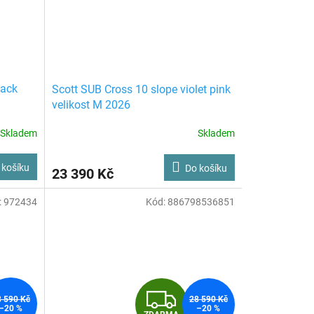
lack
Scott SUB Cross 10 slope violet pink
velikost M 2026
Skladem
Skladem
 košíku
Do košíku
23 390 Kč
:
972434
Kód:
886798536851
Z
8 590 Kč
28 590 Kč
–20 %
–20 %