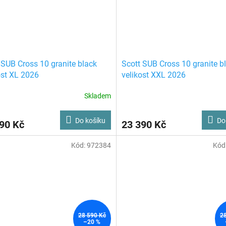
 SUB Cross 10 granite black
Scott SUB Cross 10 granite b
ost XL 2026
velikost XXL 2026
Skladem
Do košíku
Do
90 Kč
23 390 Kč
Kód:
972384
Kód
28 590 Kč
2
–20 %