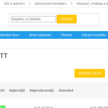
VŠE O NÁKUPU
OBCHODNÍ PODMÍNKY
VRÁCENÍ, VÝMĚNA A 
HLEDAT
Dámská obuv
Zimní vybavení
Fitness
Vše pro turistiku
TT
OTEVŘÍT FILTR
žší
Nejlevnější
Nejprodávanější
Abecedně
Kód:
972613
Kód:
88679