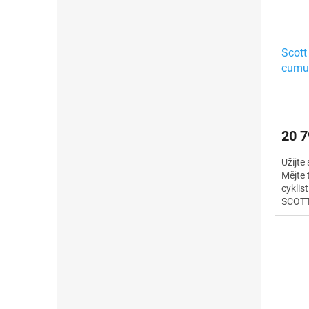
Scott
cumul
20 7
Užijte
Mějte 
cyklis
SCOTT
uzamyk
kompon
úžasn