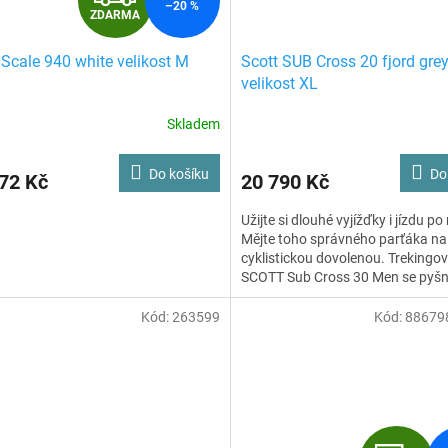
–20 %
ZDARMA
D
 Scale 940 white velikost M
Scott SUB Cross 20 fjord gre
A
velikost XL
R
Skladem
M
Do košíku
Do
72 Kč
20 790 Kč
A
Užijte si dlouhé vyjížďky i jízdu po
Mějte toho správného parťáka na
cyklistickou dovolenou. Trekingov
SCOTT Sub Cross 30 Men se pyšn
uzamykatelnou vidlicí, špičkovým
komponenty Syncros a ještě k to
Kód:
263599
Kód:
88679
úžasně vypadá.