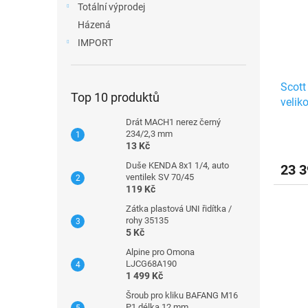
Totální výprodej
Házená
IMPORT
Scott
Top 10 produktů
velik
Drát MACH1 nerez černý
234/2,3 mm
13 Kč
Duše KENDA 8x1 1/4, auto
23 3
ventilek SV 70/45
119 Kč
Zátka plastová UNI řidítka /
rohy 35135
5 Kč
Alpine pro Omona
LJCG68A190
1 499 Kč
Šroub pro kliku BAFANG M16
P1 délka 12 mm