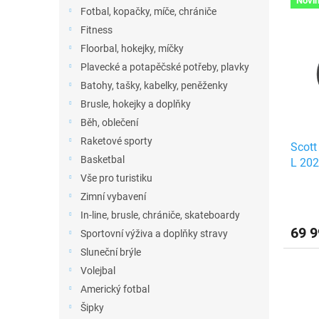
n
Novi
ý
í
Fotbal, kopačky, míče, chrániče
e
p
p
Fitness
l
i
r
Floorbal, hokejky, míčky
s
o
Plavecké a potapěčské potřeby, plavky
p
d
r
u
Batohy, tašky, kabelky, peněženky
o
k
Brusle, hokejky a doplňky
d
t
Běh, oblečení
u
ů
Raketové sporty
Scott
k
Basketbal
L 20
t
Vše pro turistiku
ů
Zimní vybavení
In-line, brusle, chrániče, skateboardy
69 9
Sportovní výživa a doplňky stravy
Sluneční brýle
Volejbal
Americký fotbal
Šipky