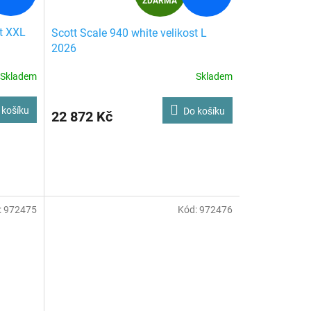
ZDARMA
D
st XXL
Scott Scale 940 white velikost L
A
2026
R
Skladem
Skladem
M
 košíku
Do košíku
22 872 Kč
A
 otevře dveře do světa mountain bikingu. Díky odolnému hliníkovému rámu
tne vám potřebné pohodlí.
:
972475
Kód:
972476