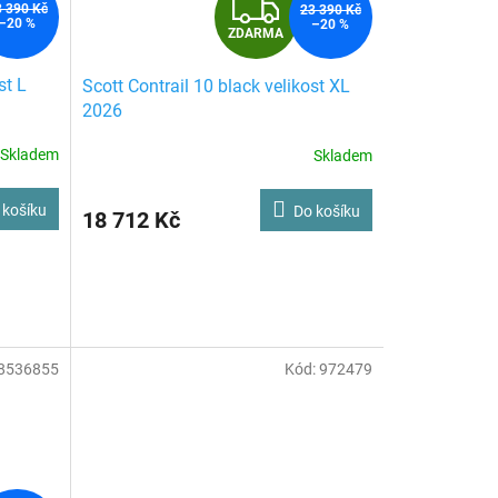
Z
3 390 Kč
23 390 Kč
–20 %
–20 %
ZDARMA
D
st L
Scott Contrail 10 black velikost XL
A
2026
R
Skladem
Skladem
M
M
 košíku
Do košíku
18 712 Kč
A
8536855
Kód:
972479