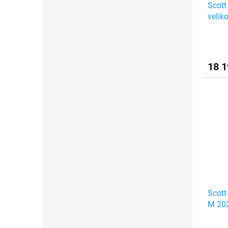
Scott
velik
18 1
Scott
M 20