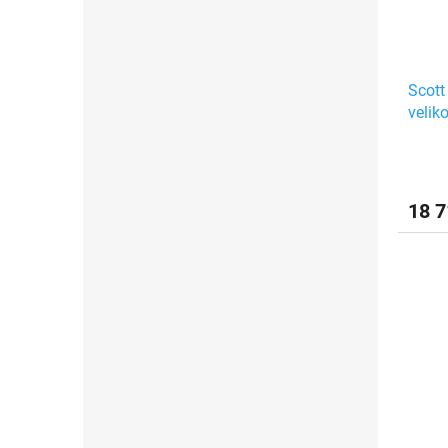
Scott
velik
18 7