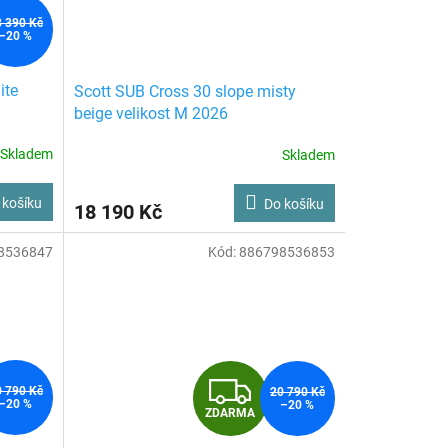
3 390 Kč
–20 %
ite
Scott SUB Cross 30 slope misty
beige velikost M 2026
Skladem
Skladem
M
 košíku
Do košíku
18 190 Kč
8536847
Kód:
886798536853
Z
0 790 Kč
20 790 Kč
–20 %
–20 %
ZDARMA
D