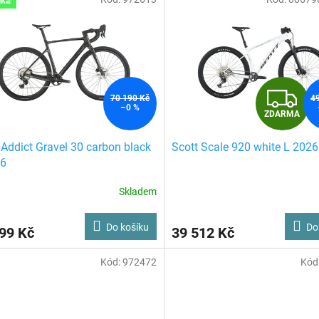
nka
Z
70 190 Kč
4
–0 %
ZDARMA
D
 Addict Gravel 30 carbon black
Scott Scale 920 white L 2026
A
26
R
Skladem
Do košíku
Do
99 Kč
39 512 Kč
A
Kód:
972472
Kód