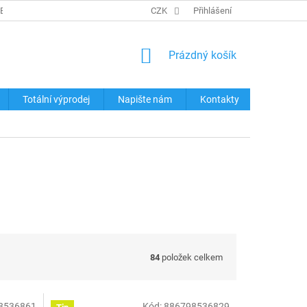
REKLAMACE ZBOŽÍ
KONTAKTY
CZK
TABULKY VELIKOSTÍ
Přihlášení
OCHRA
NÁKUPNÍ
Prázdný košík
KOŠÍK
Totální výprodej
Napište nám
Kontakty
84
položek celkem
8536861
Kód:
886798536829