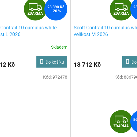
Z
Z
23 390 Kč
2
–20 %
ZDARMA
ZDARMA
D
D
 Contrail 10 cumulus white
Scott Contrail 10 cumulus wh
A
A
ost L 2026
velikost M 2026
R
R
Skladem
M
Do košíku
Do
12 Kč
18 712 Kč
A
A
Kód:
972478
Kód:
88679
Z
2
ZDARMA
D