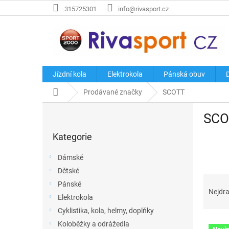
Přejít
315725301
info@rivasport.cz
na
obsah
Jízdní kola
Elektrokola
Pánská obuv
Domů
Prodávané značky
SCOTT
P
SCO
o
Přeskočit
s
Kategorie
kategorie
t
r
Dámské
a
Dětské
n
Ř
Pánské
n
a
Nejdra
í
Elektrokola
z
p
Cyklistika, kola, helmy, doplňky
e
a
V
n
Koloběžky a odrážedla