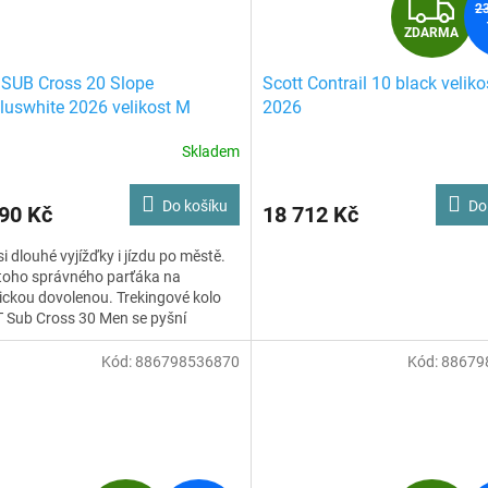
Z
2
ZDARMA
D
 SUB Cross 20 Slope
Scott Contrail 10 black veliko
A
uswhite 2026 velikost M
2026
R
Skladem
Do košíku
Do
90 Kč
18 712 Kč
A
 si dlouhé vyjížďky i jízdu po městě.
toho správného parťáka na
tickou dovolenou. Trekingové kolo
 Sub Cross 30 Men se pyšní
atelnou vidlicí, špičkovými
enty Syncros a ještě k tomu
Kód:
886798536870
Kód:
88679
ě vypadá.