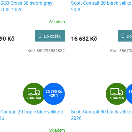
 SUB Cross 30 sword grey
Scott Contrail 20 black veliko
A
ost XL 2026
2026
R
Skladem
Do košíku
Do
90 Kč
16 632 Kč
A
Kód:
886798536832
Kód:
88679
Z
Z
20 790 Kč
1
–20 %
ZDARMA
ZDARMA
D
D
 Contrail 20 tropic blue velikost
Scott Contrail 30 black veliko
A
A
26
2026
R
R
Skladem