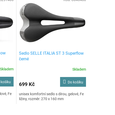
low
Sedlo SELLE ITALIA ST 3 Superflow
černé
Skladem
Skladem
 košíku
Do košíku
699 Kč
lové, Fe
unisex komfortní sedlo s dírou, gelové, Fe
ližiny, rozměr: 270 x 160 mm