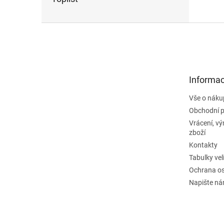
Z
á
p
a
t
Informac
í
Vše o náku
Obchodní 
Vrácení, v
zboží
Kontakty
Tabulky vel
Ochrana os
Napište n