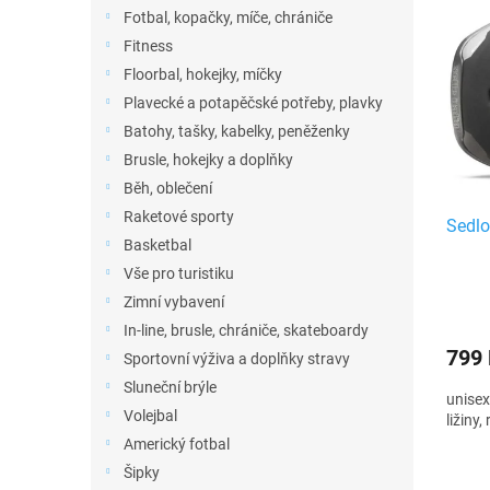
n
ý
í
Fotbal, kopačky, míče, chrániče
e
p
p
Fitness
l
i
r
Floorbal, hokejky, míčky
s
o
Plavecké a potapěčské potřeby, plavky
p
d
r
u
Batohy, tašky, kabelky, peněženky
o
k
Brusle, hokejky a doplňky
d
t
Běh, oblečení
u
ů
Raketové sporty
Sedlo
k
Basketbal
t
Vše pro turistiku
ů
Zimní vybavení
In-line, brusle, chrániče, skateboardy
799
Sportovní výživa a doplňky stravy
Sluneční brýle
unisex
Volejbal
ližiny
Americký fotbal
Šipky