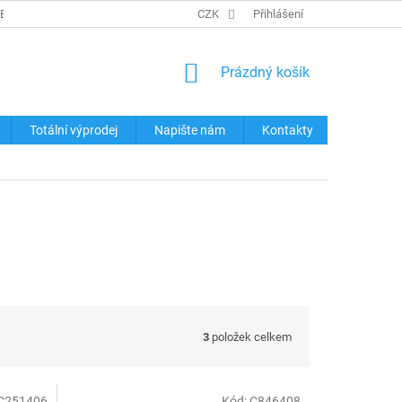
REKLAMACE ZBOŽÍ
KONTAKTY
CZK
TABULKY VELIKOSTÍ
Přihlášení
OCHRA
NÁKUPNÍ
Prázdný košík
KOŠÍK
Totální výprodej
Napište nám
Kontakty
3
položek celkem
C251406
Kód:
C846408