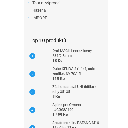
Totální výprodej
Házená
IMPORT
Top 10 produktů
Drát MACH1 nerez černý
234/2,3 mm
13 Kč
Duše KENDA 8x1 1/4, auto
ventilek SV 70/45
119 Kč
Zátka plastová UNI řidítka /
rohy 35135
5 Kč
Alpine pro Omona
LJCG68A190
1 499 Kč
Šroub pro kliku BAFANG M16
P1 délka 12 mm