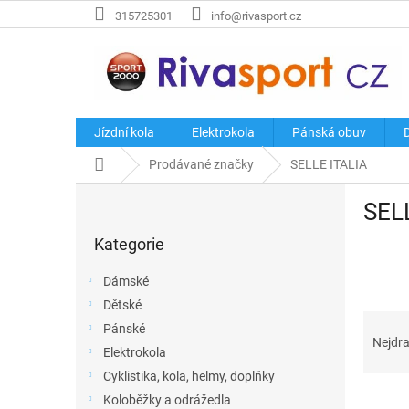
Přejít
315725301
info@rivasport.cz
na
obsah
Jízdní kola
Elektrokola
Pánská obuv
Domů
Prodávané značky
SELLE ITALIA
P
SEL
o
Přeskočit
s
Kategorie
kategorie
t
r
Dámské
a
Dětské
n
Ř
Pánské
n
a
Nejdra
í
Elektrokola
z
p
Cyklistika, kola, helmy, doplňky
e
a
V
n
Koloběžky a odrážedla