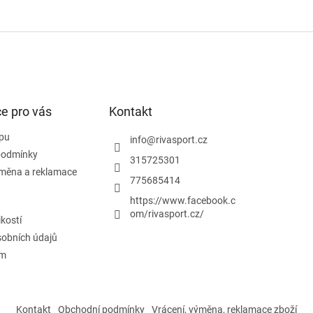
e pro vás
Kontakt
pu
info
@
rivasport.cz
podmínky
315725301
ýměna a reklamace
775685414
https://www.facebook.c
om/rivasport.cz/
ikostí
obních údajů
ám
Kontakt
Obchodní podmínky
Vrácení, výměna, reklamace zboží