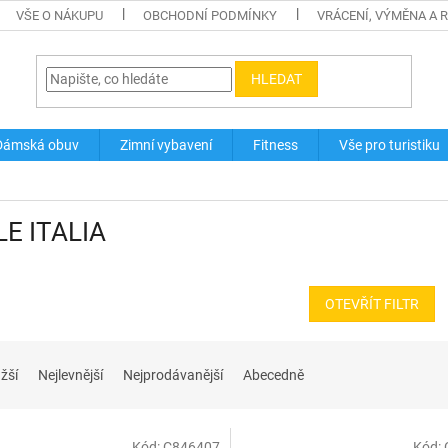
VŠE O NÁKUPU
OBCHODNÍ PODMÍNKY
VRÁCENÍ, VÝMĚNA A 
HLEDAT
Dámská obuv
Zimní vybavení
Fitness
Vše pro turistiku
LE ITALIA
OTEVŘÍT FILTR
žší
Nejlevnější
Nejprodávanější
Abecedně
Kód:
C846407
Kód: