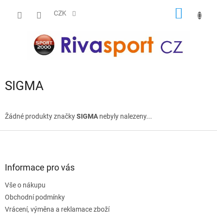
Přejít
NÁKUP
na
CZK
obsah
KOŠÍK
SIGMA
Žádné produkty značky
SIGMA
nebyly nalezeny...
Z
á
p
a
Informace pro vás
t
Vše o nákupu
í
Obchodní podmínky
Vrácení, výměna a reklamace zboží