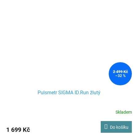
2 499 Kč
–32 %
Pulsmetr SIGMA ID.Run žlutý
Skladem
Do košíku
1 699 Kč