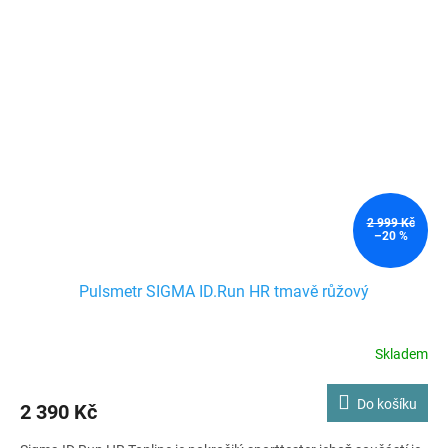
2 999 Kč
–20 %
Pulsmetr SIGMA ID.Run HR tmavě růžový
Skladem
Do košíku
2 390 Kč