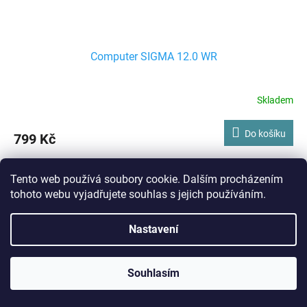
Computer SIGMA 12.0 WR
Skladem
Do košíku
799 Kč
Sigma Top Line 12.0 v drátové verzi
Tento web používá soubory cookie. Dalším procházením
Kód:
C5211
tohoto webu vyjadřujete souhlas s jejich používáním.
Nastavení
Souhlasím