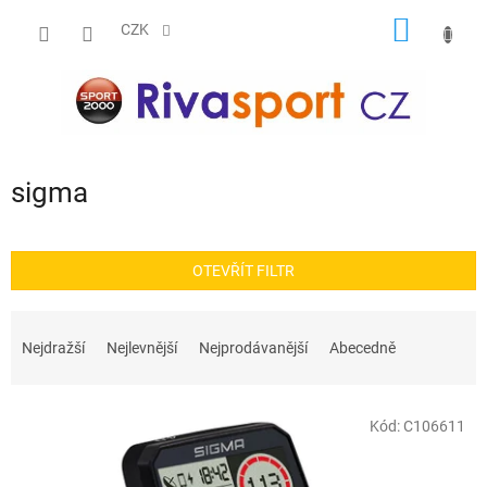
Přejít
NÁKUP
na
CZK
obsah
KOŠÍK
sigma
OTEVŘÍT FILTR
Ř
a
Nejdražší
Nejlevnější
Nejprodávanější
Abecedně
z
e
V
n
Kód:
C106611
ý
í
p
p