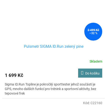
2 499 Kč
–32 %
Pulsmetr SIGMA ID.Run zelený pine
Skladem
Do košíku
1 699 Kč
Sigma ID.Run Topline je pokročilý sporttester jehož součástí je
GPS, mnoho dalších funkcí pro trénink a sportovní aktivity, bez
tepovové frek
Kód:
C22160