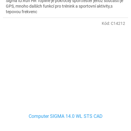
Sigma ID.Run HR Topline je pokročilý sporttester jehož součástí je
GPS, mnoho dalších funkcí pro trénink a sportovní aktivity,s
tepovou frekvenc
Kód:
C14212
Computer SIGMA 14.0 WL STS CAD