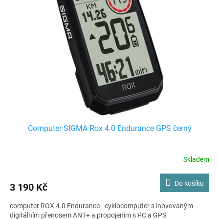
i
r
s
o
p
d
r
u
o
k
d
t
u
ů
k
t
ů
Computer SIGMA Rox 4.0 Endurance GPS černý
Skladem
Do košíku
3 190 Kč
computer ROX 4.0 Endurance - cyklocomputer s inovovaným
digitálním přenosem ANT+ a propojením s PC a GPS