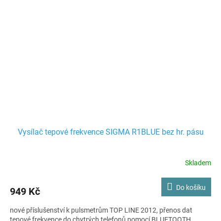
Vysílač tepové frekvence SIGMA R1BLUE bez hr. pásu
Skladem
Do košíku
949 Kč
nové příslušenství k pulsmetrům TOP LINE 2012, přenos dat
tepové frekvence do chytrých telefonů pomocí BLUETOOTH