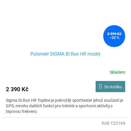
2 999 Kč
–20 %
Pulsmetr SIGMA ID.Run HR modrý
Skladem
Do košíku
2 390 Kč
Sigma ID.Run HR Topline je pokročilý sporttester jehož součástí je
GPS, mnoho dalších funkcí pro trénink a sportovní aktivity,s
tepovou frekvenc
Kód:
C22164