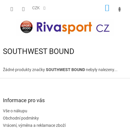
Přejít
NÁKUP
na
CZK
obsah
KOŠÍK
SOUTHWEST BOUND
Žádné produkty značky
SOUTHWEST BOUND
nebyly nalezeny...
Z
á
p
a
Informace pro vás
t
Vše o nákupu
í
Obchodní podmínky
Vrácení, výměna a reklamace zboží