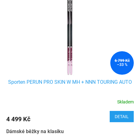
i
r
s
o
p
d
r
u
o
k
d
t
u
ů
k
t
ů
6 799 Kč
–33 %
Sporten PERUN PRO SKIN W MH + NNN TOURING AUTO
Skladem
DETAIL
4 499 Kč
Dámské běžky na klasiku