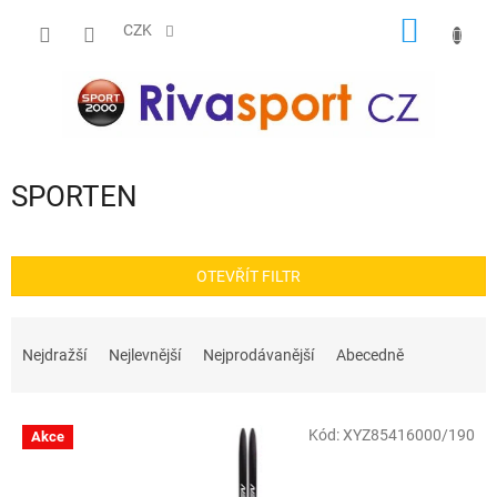
Přejít
NÁKUP
na
CZK
obsah
KOŠÍK
SPORTEN
OTEVŘÍT FILTR
Ř
a
Nejdražší
Nejlevnější
Nejprodávanější
Abecedně
z
e
V
n
Kód:
XYZ85416000/190
Akce
ý
í
p
p