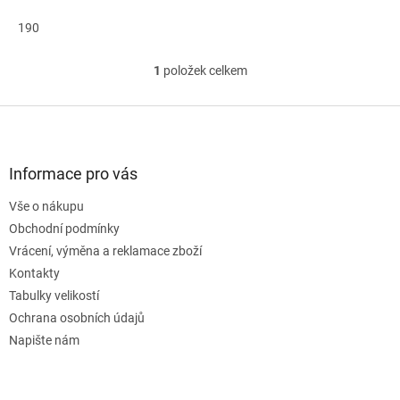
190
1
položek celkem
O
v
l
Z
á
á
d
p
a
a
Informace pro vás
c
t
í
Vše o nákupu
í
p
Obchodní podmínky
r
v
Vrácení, výměna a reklamace zboží
k
Kontakty
y
Tabulky velikostí
v
ý
Ochrana osobních údajů
p
Napište nám
i
s
u