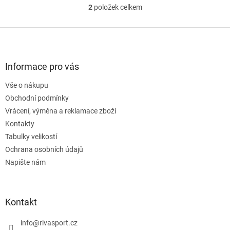
2
položek celkem
O
v
l
Z
á
á
d
p
a
a
Informace pro vás
c
t
í
Vše o nákupu
í
p
Obchodní podmínky
r
v
Vrácení, výměna a reklamace zboží
k
Kontakty
y
Tabulky velikostí
v
ý
Ochrana osobních údajů
p
Napište nám
i
s
u
Kontakt
info
@
rivasport.cz