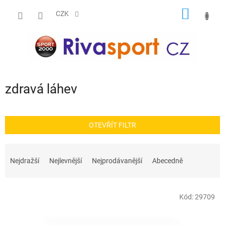
Přejít
NÁKUP
na
CZK
obsah
KOŠÍK
zdravá láhev
OTEVŘÍT FILTR
Ř
a
Nejdražší
Nejlevnější
Nejprodávanější
Abecedně
z
e
V
n
Kód:
29709
ý
í
p
p