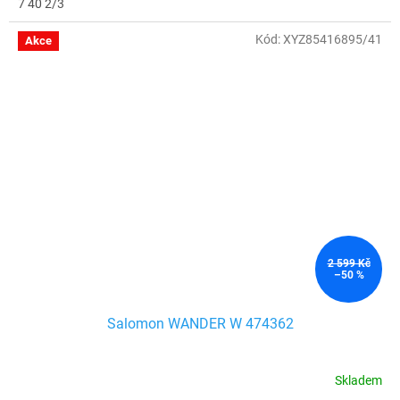
7 40 2/3
Kód:
XYZ85416895/41
Akce
2 599 Kč
–50 %
Salomon WANDER W 474362
Skladem