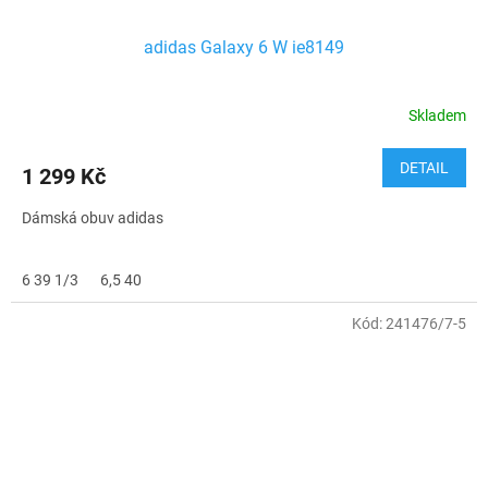
adidas Galaxy 6 W ie8149
Skladem
Průměrné
hodnocení
produktu
DETAIL
1 299 Kč
je
5,0
Dámská obuv adidas
z
5
hvězdiček.
6 39 1/3
6,5 40
Kód:
241476/7-5