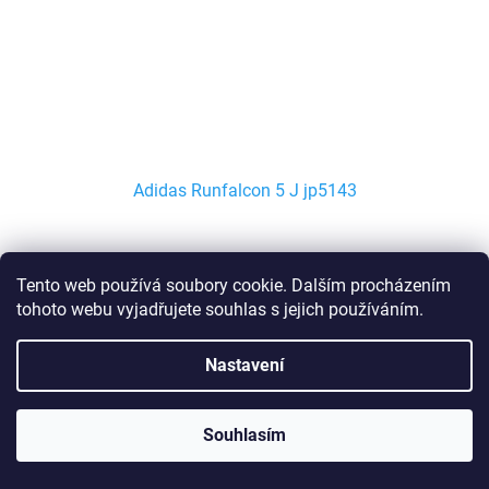
Adidas Runfalcon 5 J jp5143
Skladem
Tento web používá soubory cookie. Dalším procházením
tohoto webu vyjadřujete souhlas s jejich používáním.
DETAIL
1 099 Kč
5 38
5,5 38 2/3
6 39 1/3
6,5 40
Nastavení
Kód:
222348/4-5
Souhlasím