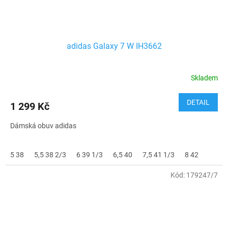
adidas Galaxy 7 W IH3662
Skladem
DETAIL
1 299 Kč
Dámská obuv adidas
5 38
5,5 38 2/3
6 39 1/3
6,5 40
7,5 41 1/3
8 42
Kód:
179247/7