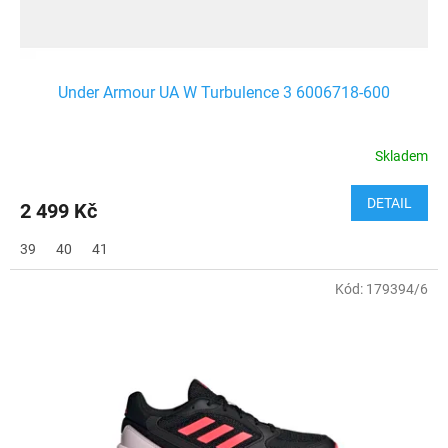
t
ů
Under Armour UA W Turbulence 3 6006718-600
Skladem
DETAIL
2 499 Kč
39
40
41
Kód:
179394/6