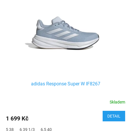
adidas Response Super W IF8267
Skladem
DETAIL
1 699 Kč
5 38
6 39 1/3
6,5 40