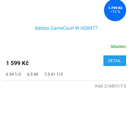
1 799 Kč
–11 %
Adidas GameCourt W HQ8477
Skladem
DETAIL
1 599 Kč
6 39 1/3
6,5 40
7,5 41 1/3
Kód:
216837/7-5