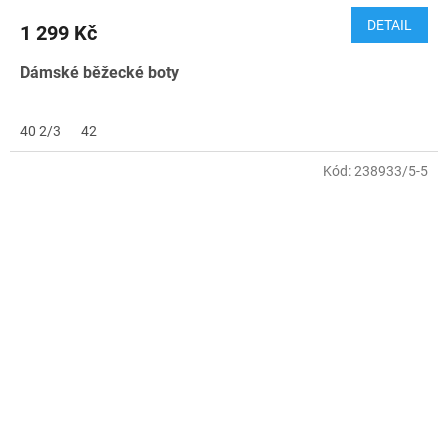
DETAIL
1 299 Kč
Dámské
běžecké boty
40 2/3
42
Kód:
238933/5-5