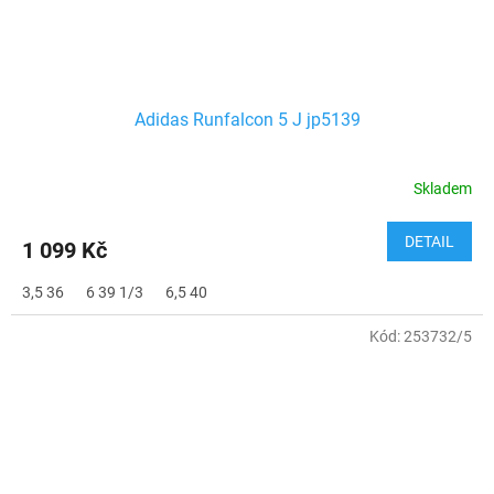
Adidas Runfalcon 5 J jp5139
Skladem
DETAIL
1 099 Kč
3,5 36
6 39 1/3
6,5 40
Kód:
253732/5