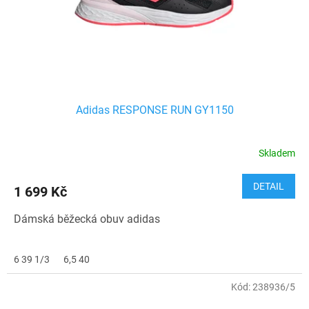
Adidas RESPONSE RUN GY1150
Skladem
DETAIL
1 699 Kč
Dámská běžecká obuv adidas
6 39 1/3
6,5 40
Kód:
238936/5