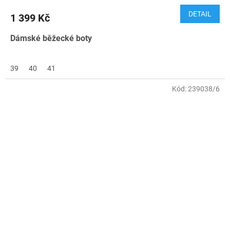
DETAIL
1 399 Kč
Dámské běžecké boty
39
40
41
Kód:
239038/6