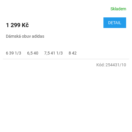
Skladem
DETAIL
1 299 Kč
Dámská obuv adidas
6 39 1/3
6,5 40
7,5 41 1/3
8 42
Kód:
254431/10