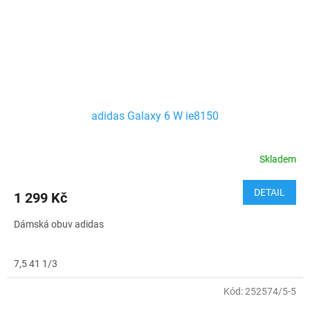
adidas Galaxy 6 W ie8150
Skladem
Průměrné
hodnocení
produktu
DETAIL
1 299 Kč
je
2,8
Dámská obuv adidas
z
5
hvězdiček.
7,5 41 1/3
Kód:
252574/5-5