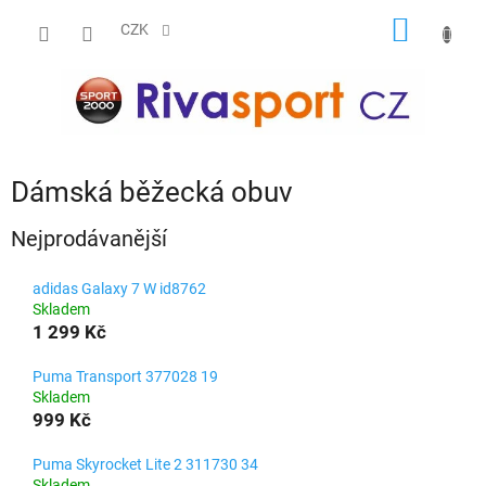
Přejít
NÁKUP
na
CZK
obsah
KOŠÍK
Dámská běžecká obuv
Nejprodávanější
adidas Galaxy 7 W id8762
Skladem
1 299 Kč
Puma Transport 377028 19
Skladem
999 Kč
Puma Skyrocket Lite 2 311730 34
Skladem