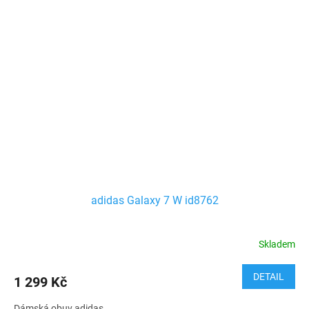
adidas Galaxy 7 W id8762
Skladem
DETAIL
1 299 Kč
Dámská obuv adidas