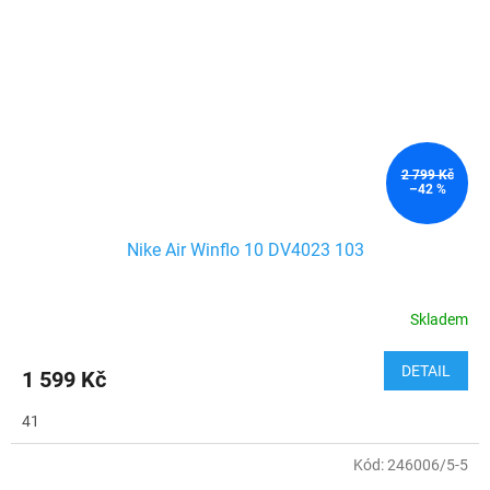
2 799 Kč
–42 %
Nike Air Winflo 10 DV4023 103
Skladem
DETAIL
1 599 Kč
41
Kód:
246006/5-5