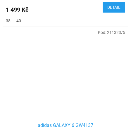
DETAIL
1 499 Kč
38
40
Kód:
211323/5
adidas GALAXY 6 GW4137