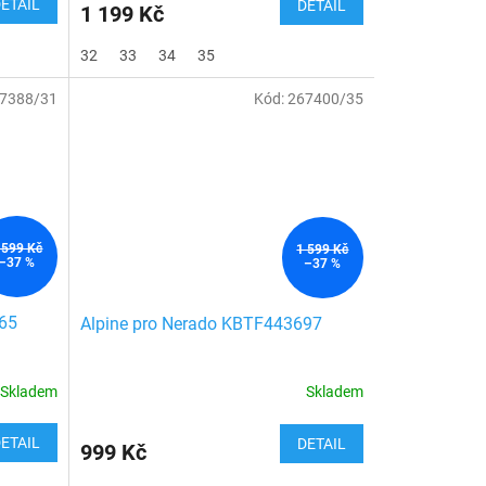
ETAIL
DETAIL
1 199 Kč
32
33
34
35
7388/31
Kód:
267400/35
 599 Kč
1 599 Kč
–37 %
–37 %
465
Alpine pro Nerado KBTF443697
Skladem
Skladem
ETAIL
DETAIL
999 Kč