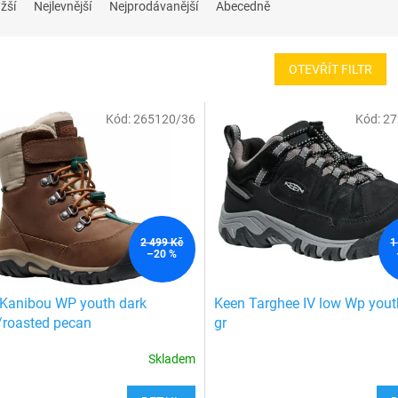
žší
Nejlevnější
Nejprodávanější
Abecedně
OTEVŘÍT FILTR
Kód:
265120/36
Kód:
27
2 499 Kč
1
–20 %
Kanibou WP youth dark
Keen Targhee IV low Wp yout
/roasted pecan
gr
Skladem