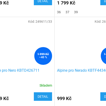
DETAIL
D
9 Kč
1 799 Kč
36
37
39
Kód:
249611/33
Kód:
26
1 999 Kč
1
–40 %
e pro Nero KBTD426711
Alpine pro Nerado KBTF443
Skladem
DETAIL
D
9 Kč
999 Kč