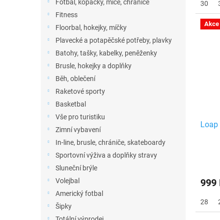
Fotbal, kopačky, míče, chrániče
30
Fitness
Akce
Floorbal, hokejky, míčky
Plavecké a potapěčské potřeby, plavky
Batohy, tašky, kabelky, peněženky
Brusle, hokejky a doplňky
Běh, oblečení
Raketové sporty
Basketbal
Vše pro turistiku
Loap
Zimní vybavení
In-line, brusle, chrániče, skateboardy
Sportovní výživa a doplňky stravy
Sluneční brýle
Volejbal
999
Americký fotbal
28
Šipky
Totální výprodej