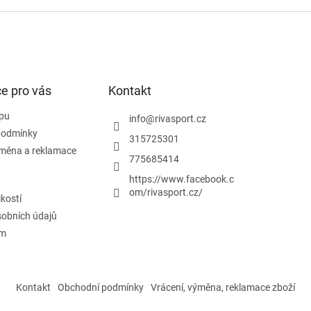
v
l
á
d
a
c
í
e pro vás
Kontakt
p
r
pu
v
info
@
rivasport.cz
k
podmínky
315725301
y
ýměna a reklamace
v
775685414
ý
https://www.facebook.c
p
om/rivasport.cz/
i
ikostí
s
obních údajů
u
ám
Kontakt
Obchodní podmínky
Vrácení, výměna, reklamace zboží