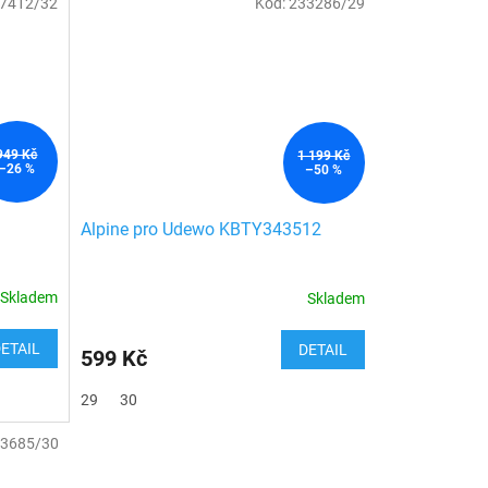
7412/32
Kód:
233286/29
949 Kč
1 199 Kč
–26 %
–50 %
Alpine pro Udewo KBTY343512
Skladem
Skladem
ETAIL
DETAIL
599 Kč
29
30
3685/30