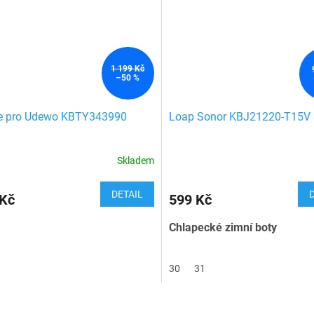
1 199 Kč
–50 %
ne pro Udewo KBTY343990
Loap Sonor KBJ21220-T15V 
Skladem
DETAIL
 Kč
599 Kč
Chlapecké zimní boty
30
31
O