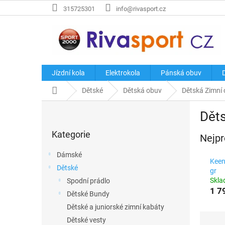
Přejít
315725301
info@rivasport.cz
na
obsah
Jízdní kola
Elektrokola
Pánská obuv
Domů
Dětské
Dětská obuv
Dětská Zimní
P
Dět
o
Přeskočit
s
Kategorie
kategorie
Nejpr
t
r
Dámské
a
Keen
Dětské
n
gr
Skl
Spodní prádlo
n
1 7
í
Dětské Bundy
p
Dětské a juniorské zimní kabáty
a
Ř
Dětské vesty