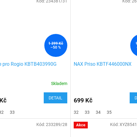
Kód:
234381/31
Kód:
26
1 399 Kč
–50 %
ne pro Rogio KBTB403990G
NAX Priso KBTF446000NX
Skladem
DETAIL
D
 Kč
699 Kč
32
33
32
33
34
35
Kód:
233289/28
Kód:
XYZ8541
Akce