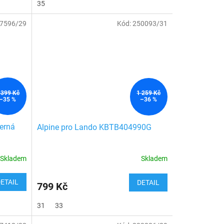
35
7596/29
Kód:
250093/31
 399 Kč
1 259 Kč
–35 %
–36 %
erná
Alpine pro Lando KBTB404990G
Skladem
Skladem
ETAIL
DETAIL
799 Kč
31
33