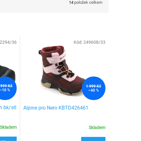
14
položek celkem
2294/36
Kód:
249608/33
 999 Kč
1 999 Kč
–10 %
–40 %
h bk/stl
Alpine pro Nero KBTD426461
Skladem
Skladem