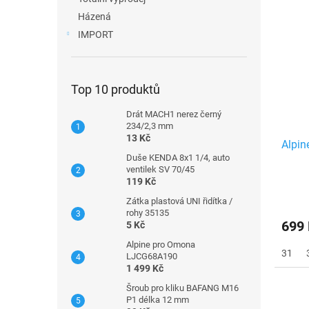
Házená
IMPORT
Top 10 produktů
Drát MACH1 nerez černý
234/2,3 mm
13 Kč
Alpi
Duše KENDA 8x1 1/4, auto
ventilek SV 70/45
119 Kč
Zátka plastová UNI řidítka /
rohy 35135
699
5 Kč
Alpine pro Omona
31
LJCG68A190
1 499 Kč
Šroub pro kliku BAFANG M16
P1 délka 12 mm