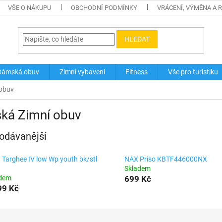
VŠE O NÁKUPU
OBCHODNÍ PODMÍNKY
VRÁCENÍ, VÝMĚNA A 
HLEDAT
Dámská obuv
Zimní vybavení
Fitness
Vše pro turistiku
 obuv
ská Zimní obuv
odávanější
 Targhee IV low Wp youth bk/stl
NAX Priso KBTF446000NX
Skladem
adem
699 Kč
99 Kč