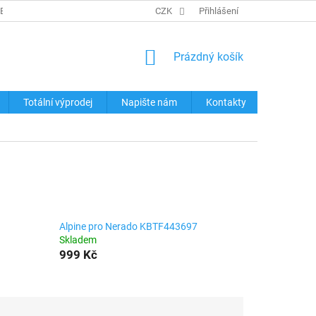
REKLAMACE ZBOŽÍ
KONTAKTY
CZK
TABULKY VELIKOSTÍ
Přihlášení
OCHRA
NÁKUPNÍ
Prázdný košík
KOŠÍK
Totální výprodej
Napište nám
Kontakty
Alpine pro Nerado KBTF443697
Skladem
999 Kč