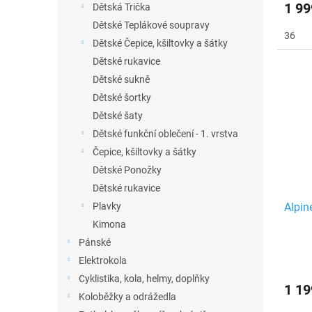
1 99
Dětská Trička
Dětské Teplákové soupravy
36
Dětské Čepice, kšiltovky a šátky
Dětské rukavice
Dětské sukně
Dětské šortky
Dětské šaty
Dětské funkční oblečení - 1. vrstva
Čepice, kšiltovky a šátky
Dětské Ponožky
Dětské rukavice
Plavky
Alpin
Kimona
Pánské
Elektrokola
Cyklistika, kola, helmy, doplňky
1 19
Koloběžky a odrážedla