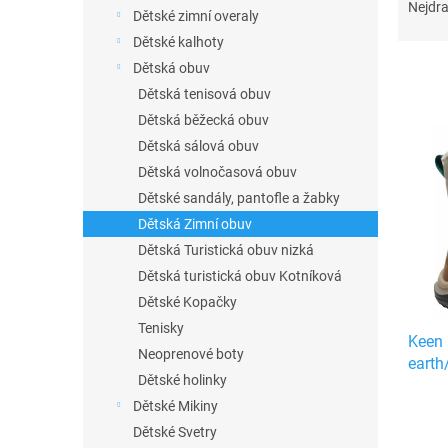
n
a
Nejdra
Dětské zimní overaly
e
z
Dětské kalhoty
l
e
n
Dětská obuv
í
Dětská tenisová obuv
p
Dětská běžecká obuv
V
r
ý
Dětská sálová obuv
o
p
Dětská volnočasová obuv
d
i
Dětské sandály, pantofle a žabky
u
s
k
Dětská Zimní obuv
p
t
Dětská Turistická obuv nizká
r
ů
o
Dětská turistická obuv Kotníková
d
Dětské Kopačky
u
Tenisky
Keen 
k
Neoprenové boty
earth
t
Dětské holinky
ů
Dětské Mikiny
Dětské Svetry