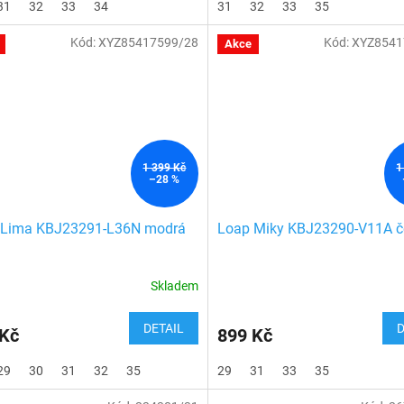
31
32
33
34
31
32
33
35
Kód:
XYZ85417599/28
Kód:
XYZ8541
Akce
1 399 Kč
1
–28 %
 Lima KBJ23291-L36N modrá
Loap Miky KBJ23290-V11A č
Skladem
DETAIL
D
 Kč
899 Kč
29
30
31
32
35
29
31
33
35