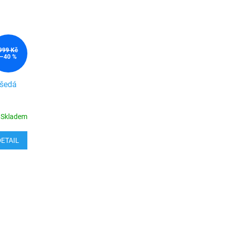
999 Kč
–40 %
šedá
Skladem
DETAIL