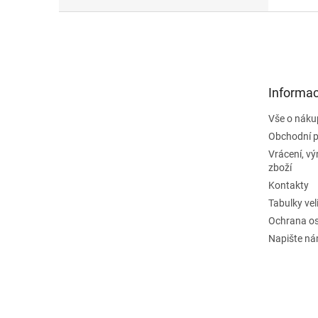
Z
á
p
a
t
Informac
í
Vše o náku
Obchodní 
Vrácení, v
zboží
Kontakty
Tabulky vel
Ochrana os
Napište n