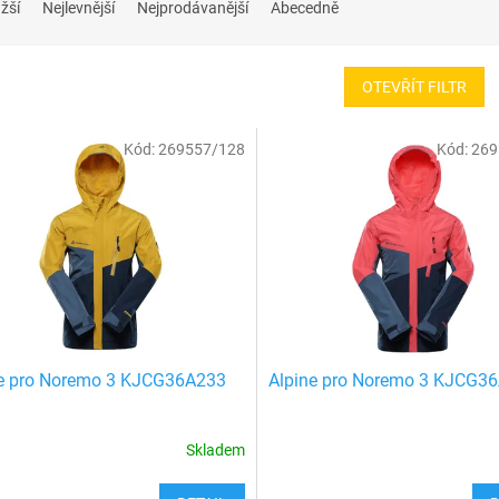
žší
Nejlevnější
Nejprodávanější
Abecedně
OTEVŘÍT FILTR
Kód:
269557/128
Kód:
269
ne pro Noremo 3 KJCG36A233
Alpine pro Noremo 3 KJCG3
Skladem