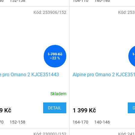
46
152-158
104-110
140-146
Kód:
253906/152
Kód:
253
1 799 Kč
1
–22 %
ne pro Omano 2 KJCE351443
Alpine pro Omano 2 KJCE35
Skladem
DETAIL
D
9 Kč
1 399 Kč
70
152-158
164-170
140-146
Kód:
230001/152
Kód:
241