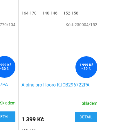
164-170
140-146
152-158
770/104
Kód:
230004/152
 999 Kč
1 999 Kč
–30 %
–30 %
07PA
Alpine pro Hooro KJCB296722PA
Skladem
Skladem
ETAIL
DETAIL
1 399 Kč