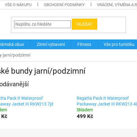
VŠE O NÁKUPU
OBCHODNÍ PODMÍNKY
VRÁCENÍ, VÝMĚNA A 
HLEDAT
Dámská obuv
Zimní vybavení
Fitness
Vše pro turistiku
y jarní/podzimní
ké bundy jarní/podzimní
odávanější
tta Pack It Waterproof
Regatta Pack It Waterproof
away Jacket III RKW213 7jd
Packaway Jacket III RKW213 4
adem
Skladem
 Kč
499 Kč