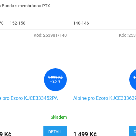
á Bunda s membránou PTX
70
152-158
140-146
Kód:
253981/140
Kód:
253
1 999 Kč
1
–25 %
e pro Ezoro KJCE333452PA
Alpine pro Ezoro KJCE33363
Skladem
DETAIL
D
9 Kč
1 499 Kč