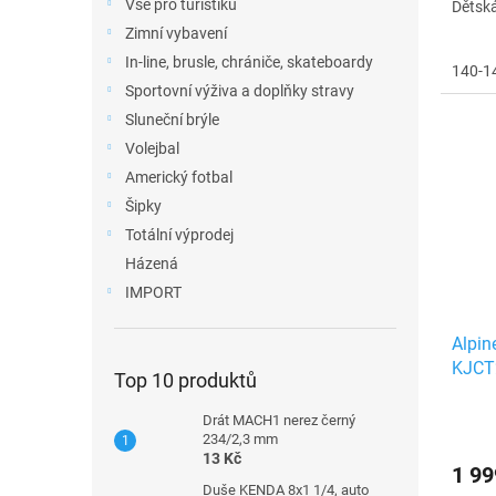
Vše pro turistiku
Dětská
Zimní vybavení
In-line, brusle, chrániče, skateboardy
140-1
Sportovní výživa a doplňky stravy
Sluneční brýle
Volejbal
Americký fotbal
Šipky
Totální výprodej
Házená
IMPORT
Alpin
KJCT
Top 10 produktů
Drát MACH1 nerez černý
234/2,3 mm
13 Kč
1 99
Duše KENDA 8x1 1/4, auto