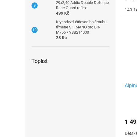
29x2,40 Addix Double Defence
Race Guard reflex
140-1
499 Kč
Kryt odvzdušňovacího šroubu
třmene SHIMANO pro BR-
M755 / Y8B214000
28 Kč
Toplist
Alpin
1 49
Dětská