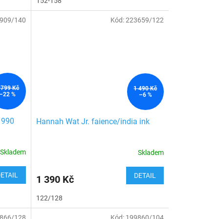
152-158
909/140
Kód:
223659/122
 799 Kč
1 490 Kč
–22 %
–6 %
1990
Hannah Wat Jr. faience/india ink
Skladem
Skladem
ETAIL
DETAIL
1 390 Kč
122/128
866/128
Kód:
199860/104