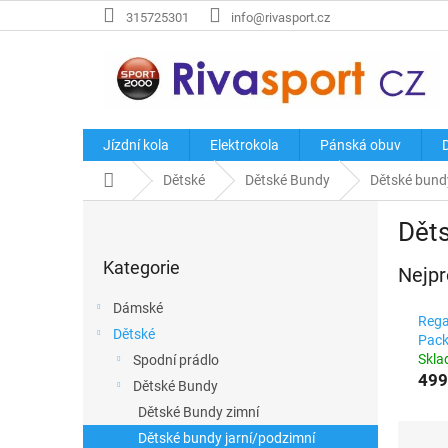
Přejít
315725301
info@rivasport.cz
na
obsah
Jízdní kola
Elektrokola
Pánská obuv
Domů
Dětské
Dětské Bundy
Dětské bund
P
Děts
o
Přeskočit
s
Kategorie
kategorie
Nejpr
t
r
Dámské
a
Rega
Dětské
n
Pack
Skl
Spodní prádlo
n
499
í
Dětské Bundy
p
Dětské Bundy zimní
a
Ř
Dětské bundy jarní/podzimní