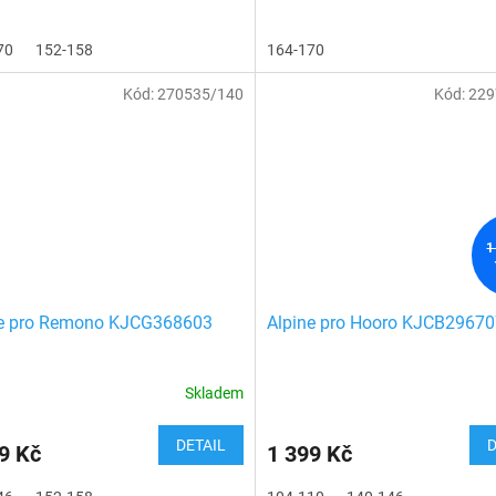
70
152-158
164-170
Kód:
270535/140
Kód:
229
1
ne pro Remono KJCG368603
Alpine pro Hooro KJCB2967
Skladem
DETAIL
D
9 Kč
1 399 Kč