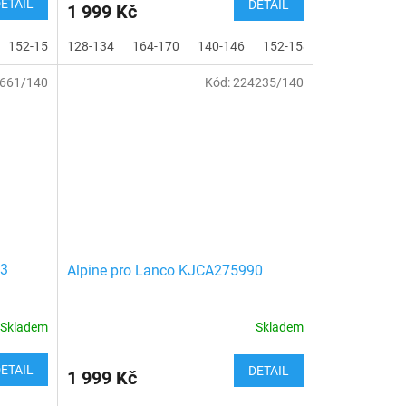
ETAIL
DETAIL
1 999 Kč
152-158
128-134
164-170
140-146
152-158
661/140
Kód:
224235/140
63
Alpine pro Lanco KJCA275990
Skladem
Skladem
ETAIL
DETAIL
1 999 Kč