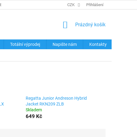
REKLAMACE ZBOŽÍ
KONTAKTY
CZK
TABULKY VELIKOSTÍ
Přihlášení
OCHRA
NÁKUPNÍ
Prázdný košík
KOŠÍK
Totální výprodej
Napište nám
Kontakty
Regatta Junior Andreson Hybrid
LX
Jacket RKN209 ZLB
Skladem
649 Kč