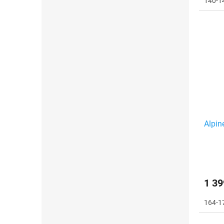
140-1
Alpi
1 39
164-1