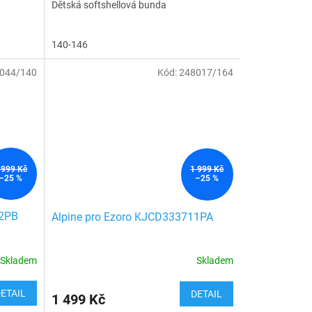
Dětská softshellová bunda
140-146
044/140
Kód:
248017/164
 999 Kč
1 999 Kč
–25 %
–25 %
12PB
Alpine pro Ezoro KJCD333711PA
Skladem
Skladem
ETAIL
DETAIL
1 499 Kč