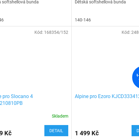
 softshellová bunda
Dětská softshellová bunda
46
140-146
Kód:
168354/152
Kód:
248
1
e pro Slocano 4
Alpine pro Ezoro KJCD3334
210810PB
Skladem
DETAIL
D
9 Kč
1 499 Kč