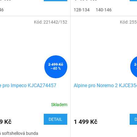
46
128-134
140-146
Kód:
221442/152
Kód:
255
2 499 Kč
2
–40 %
e pro Impeco KJCA274457
Alpine pro Noremo 2 KJCE3
Skladem
DETAIL
D
9 Kč
1 499 Kč
 softshellová bunda