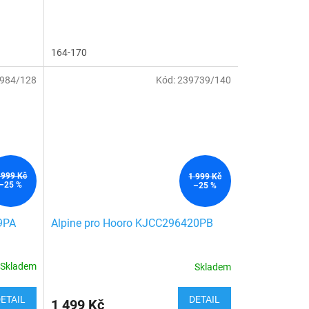
164-170
984/128
Kód:
239739/140
 999 Kč
1 999 Kč
–25 %
–25 %
9PA
Alpine pro Hooro KJCC296420PB
Skladem
Skladem
ETAIL
DETAIL
1 499 Kč