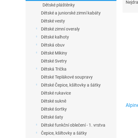
n
a
Nejdra
Dětské pláštěnky
e
z
Dětské a juniorské zimní kabáty
l
e
n
Dětské vesty
í
Dětské zimní overaly
p
Dětské kalhoty
V
r
ý
Dětská obuv
o
p
Dětské Mikiny
d
i
Dětské Svetry
u
s
k
Dětská Trička
p
t
Dětské Teplákové soupravy
r
ů
o
Dětské Čepice, kšiltovky a šátky
d
Dětské rukavice
u
Dětské sukně
Alpi
k
Dětské šortky
t
Dětské šaty
ů
Dětské funkční oblečení - 1. vrstva
Čepice, kšiltovky a šátky