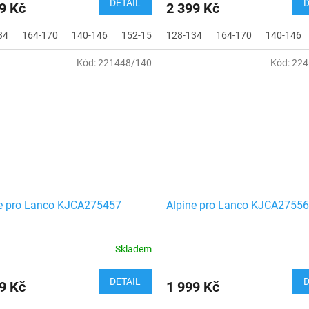
DETAIL
D
9 Kč
2 399 Kč
34
164-170
140-146
152-158
128-134
164-170
140-146
Kód:
221448/140
Kód:
224
e pro Lanco KJCA275457
Alpine pro Lanco KJCA2755
Skladem
DETAIL
D
9 Kč
1 999 Kč