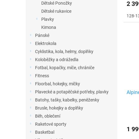
2 39
Dětské Ponožky
Dětské rukavice
128-1
Plavky
Kimona
Pánské
Elektrokola
Cyklistika, kola, helmy, doplňky
Koloběžky a odrážedla
Fotbal, kopačky, míče, chrániče
Fitness
Floorbal, hokejky, míčky
Plavecké a potapěčské potřeby, plavky
Alpin
Batohy, tašky, kabelky, peněženky
Brusle, hokejky a doplňky
Běh, oblečení
Raketové sporty
1 99
Basketbal