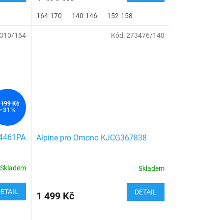
164-170
140-146
152-158
310/164
Kód:
273476/140
 199 Kč
–31 %
54461PA
Alpine pro Omono KJCG367838
Skladem
Skladem
ETAIL
DETAIL
1 499 Kč