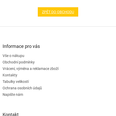
ZPĚT DO OBCHODU
Z
á
p
a
Informace pro vás
t
Vše o nákupu
í
Obchodní podmínky
Vrácení, výměna a reklamace zboží
Kontakty
Tabulky velikostí
Ochrana osobních údajů
Napište nám
Kontakt