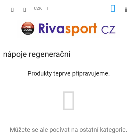
Přejít
NÁKUP
na
CZK
obsah
KOŠÍK
nápoje regenerační
Produkty teprve připravujeme.
Můžete se ale podívat na ostatní kategorie.