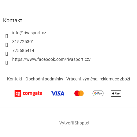
s
u
Kontakt
info
@
rivasport.cz
315725301
775685414
https://www.facebook.com/rivasport.cz/
Kontakt
Obchodní podmínky
Vrácení, výměna, reklamace zboží
Vytvořil Shoptet