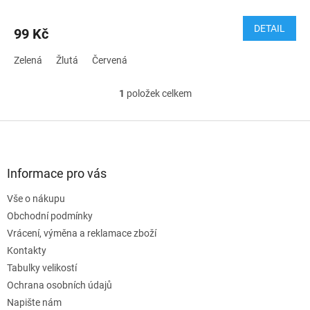
DETAIL
99 Kč
Zelená
Žlutá
Červená
1
položek celkem
O
v
l
Z
á
á
d
p
a
a
Informace pro vás
c
t
í
Vše o nákupu
í
p
Obchodní podmínky
r
v
Vrácení, výměna a reklamace zboží
k
Kontakty
y
Tabulky velikostí
v
ý
Ochrana osobních údajů
p
Napište nám
i