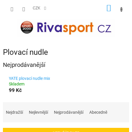
Přejít
NÁKUP
na
CZK
obsah
KOŠÍK
Plovací nudle
Nejprodávanější
YATE plovací nudle mix
Skladem
99 Kč
Ř
a
Nejdražší
Nejlevnější
Nejprodávanější
Abecedně
z
e
n