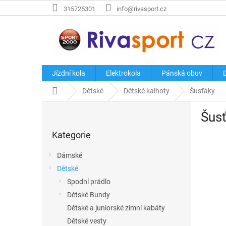
Přejít
315725301
info@rivasport.cz
na
obsah
Jízdní kola
Elektrokola
Pánská obuv
Domů
Dětské
Dětské kalhoty
Šusťáky
P
Šus
o
Přeskočit
s
Kategorie
kategorie
t
r
Dámské
a
Dětské
n
Spodní prádlo
n
í
Dětské Bundy
p
Dětské a juniorské zimní kabáty
a
Dětské vesty