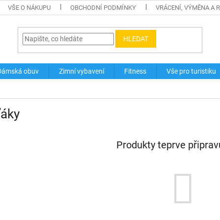
VŠE O NÁKUPU
OBCHODNÍ PODMÍNKY
VRÁCENÍ, VÝMĚNA A 
HLEDAT
Dámská obuv
Zimní vybavení
Fitness
Vše pro turistiku
ťáky
Produkty teprve připra