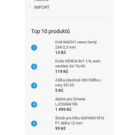
IMPORT
Top 10 produktů
Drát MACH1 nerez černý
234/2,3 mm
13 Kč
Duše KENDA 8x1 1/4, auto
ventilek SV 70/45
119 Kč
Zátka plastová UNI řidítka /
rohy 35135
5 Kč
Alpine pro Omona
LJCG68A190
1 499 Kč
Šroub pro kliku BAFANG M16
P1 délka 12 mm
99 Kč