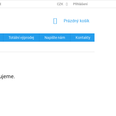
REKLAMACE ZBOŽÍ
KONTAKTY
CZK
TABULKY VELIKOSTÍ
Přihlášení
OCHRA
NÁKUPNÍ
Prázdný košík
KOŠÍK
Totální výprodej
Napište nám
Kontakty
vujeme.