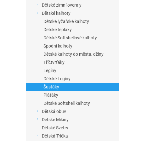
n
Dětské zimní overaly
e
Dětské kalhoty
l
Dětské lyžařské kalhoty
Dětské tepláky
Dětské Softshellové kalhoty
Spodní kalhoty
Dětské kalhoty do města, džíny
Tříčtvrťáky
Legíny
Dětské Legíny
Šusťáky
Pláťáky
Dětské Softshell kalhoty
Dětská obuv
Dětské Mikiny
Dětské Svetry
Dětská Trička