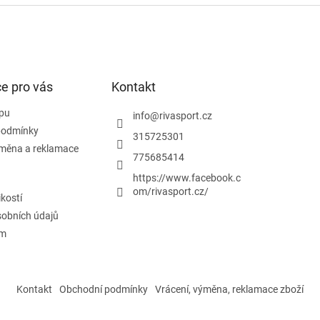
e pro vás
Kontakt
pu
info
@
rivasport.cz
podmínky
315725301
ýměna a reklamace
775685414
https://www.facebook.c
om/rivasport.cz/
ikostí
obních údajů
ám
Kontakt
Obchodní podmínky
Vrácení, výměna, reklamace zboží