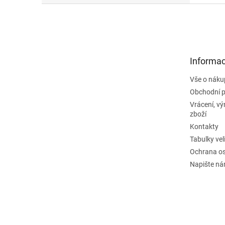
Z
á
p
a
t
Informac
í
Vše o náku
Obchodní 
Vrácení, v
zboží
Kontakty
Tabulky vel
Ochrana os
Napište n