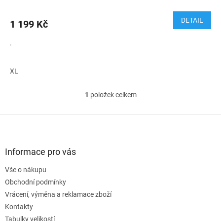
DETAIL
1 199 Kč
.
XL
1
položek celkem
O
v
l
Z
á
á
d
p
a
a
Informace pro vás
c
t
í
Vše o nákupu
í
p
Obchodní podmínky
r
v
Vrácení, výměna a reklamace zboží
k
Kontakty
y
Tabulky velikostí
v