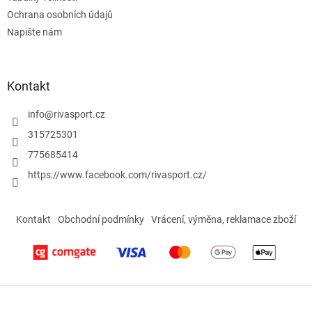
ý
Ochrana osobních údajů
p
Napište nám
i
s
u
Kontakt
info
@
rivasport.cz
315725301
775685414
https://www.facebook.com/rivasport.cz/
Kontakt
Obchodní podmínky
Vrácení, výměna, reklamace zboží