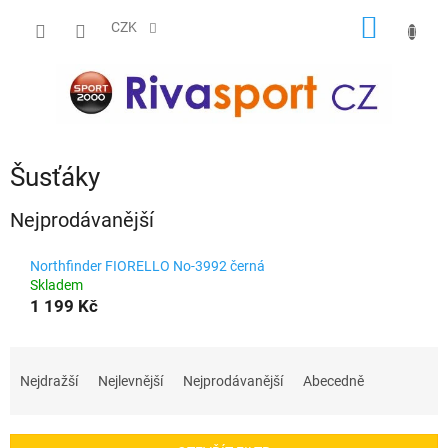
Přejít
NÁKUP
na
CZK
obsah
KOŠÍK
Šusťáky
Nejprodávanější
Northfinder FIORELLO No-3992 černá
Skladem
1 199 Kč
Ř
a
Nejdražší
Nejlevnější
Nejprodávanější
Abecedně
z
e
n