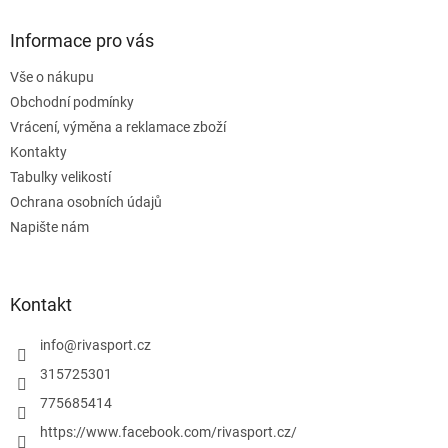
d
p
a
a
Informace pro vás
c
t
í
Vše o nákupu
í
p
Obchodní podmínky
r
v
Vrácení, výměna a reklamace zboží
k
Kontakty
y
Tabulky velikostí
v
ý
Ochrana osobních údajů
p
Napište nám
i
s
u
Kontakt
info
@
rivasport.cz
315725301
775685414
https://www.facebook.com/rivasport.cz/