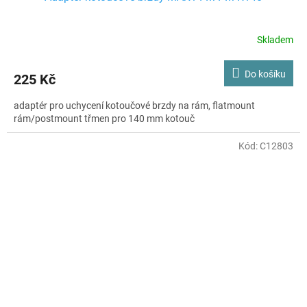
Skladem
Do košíku
225 Kč
adaptér pro uchycení kotoučové brzdy na rám, flatmount
rám/postmount třmen pro 140 mm kotouč
Kód:
C12803