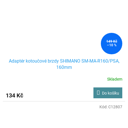
149 Kč
–10 %
Adaptér kotoučové brzdy SHIMANO SM-MA-R160/PSA,
160mm
Skladem
Do košíku
134 Kč
Kód:
C12807