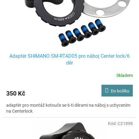
Adaptér SHIMANO SM-RTAD05 pro náboj Center lock/6
děr
Skladem
Do košíku
350 Kč
adaptér pro montáž kotouče se 6-ti děrami na náboj s uchycením
na Centerlock
Kód:
C21898