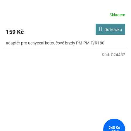
Skladem
Do košíku
159 Kč
adaptér pro uchycení kotoučové brzdy PM-PM-F/R180
Kód:
C24457
245 Kč