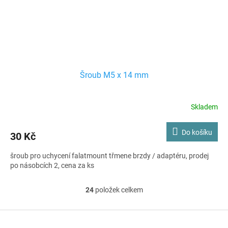
Šroub M5 x 14 mm
Skladem
Do košíku
30 Kč
šroub pro uchycení falatmount třmene brzdy / adaptéru, prodej
po násobcích 2, cena za ks
24
položek celkem
O
v
l
Z
á
á