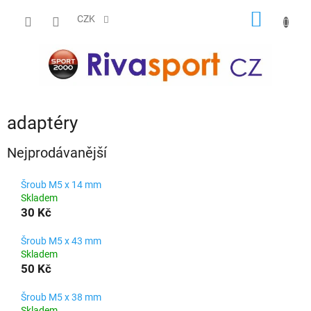
Přejít
NÁKUP
na
CZK
obsah
KOŠÍK
adaptéry
Nejprodávanější
Šroub M5 x 14 mm
Skladem
30 Kč
Šroub M5 x 43 mm
Skladem
50 Kč
Šroub M5 x 38 mm
Skladem