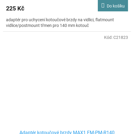
Do košíku
225 Kč
adaptér pro uchycení kotoučové brzdy na vidlici, flatmount
vidlice/postmount třmen pro 140 mm kotouč
Kód:
C21823
Adaptér kotoučové brzdy MAX1 FM-PM-R140