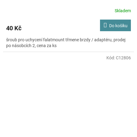
Skladem
Do košíku
40 Kč
šroub pro uchycení falatmount třmene brzdy / adaptéru, prodej
po násobcích 2, cena za ks
Kód:
C12806