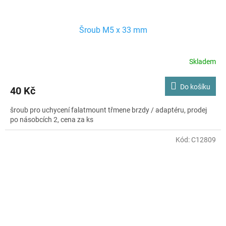
Šroub M5 x 33 mm
Skladem
Do košíku
40 Kč
šroub pro uchycení falatmount třmene brzdy / adaptéru, prodej
po násobcích 2, cena za ks
Kód:
C12809