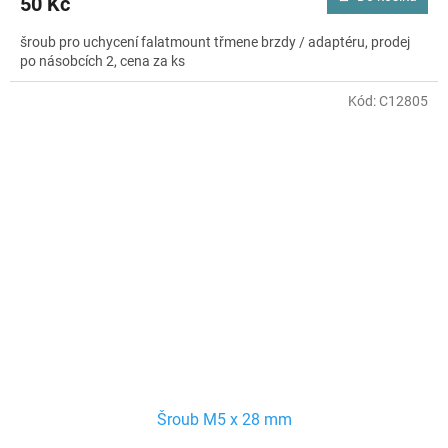
50 Kč
šroub pro uchycení falatmount třmene brzdy / adaptéru, prodej
po násobcích 2, cena za ks
Kód:
C12805
Šroub M5 x 28 mm