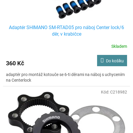
t
ů
Adaptér SHIMANO SM-RTAD05 pro náboj Center lock/6
děr, v krabičce
Skladem
Do košíku
360 Kč
adaptér pro montáž kotouče se 6-ti děrami na náboj s uchycením
na Centerlock
Kód:
C218982