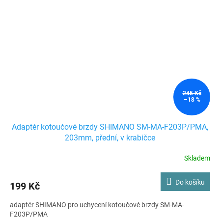
245 Kč
–18 %
Adaptér kotoučové brzdy SHIMANO SM-MA-F203P/PMA,
203mm, přední, v krabičce
Skladem
Do košíku
199 Kč
adaptér SHIMANO pro uchycení kotoučové brzdy SM-MA-
F203P/PMA