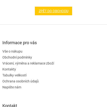
ZPĚT DO OBCHODU
Z
á
p
a
Informace pro vás
t
Vše o nákupu
í
Obchodní podmínky
Vrácení, výměna a reklamace zboží
Kontakty
Tabulky velikostí
Ochrana osobních údajů
Napište nám
Kontakt