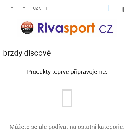
Přejít
NÁKUP
na
CZK
obsah
KOŠÍK
brzdy discové
Produkty teprve připravujeme.
Můžete se ale podívat na ostatní kategorie.