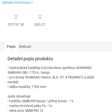
Detailní informace
ZEPTAT SE
SDÍLET
Popis
Diskuze
Detailní popis produktu
• hydraulická hadička k brzdovému systému SHIMANO
SMBH90-SBL-170-A , banjo
• pro brzdy SHIMANO Deore, SLX, XT, XTR(M987) a další
modely
• délka hadičky 1700 mm
sada obsahuje:
- hadičku SMBH90 banjo / přímý konec - 1x
- matice brzdové páky Fe - 1x
- oliva prxo SMBH90 1x