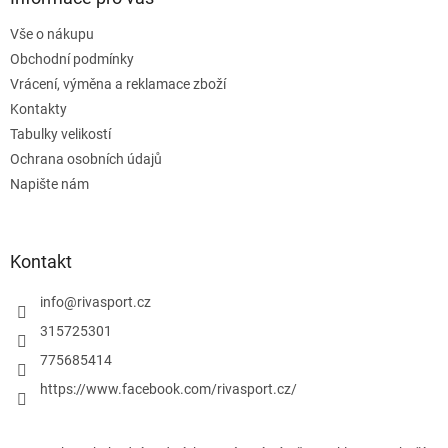
t
Vše o nákupu
í
Obchodní podmínky
Vrácení, výměna a reklamace zboží
Kontakty
Tabulky velikostí
Ochrana osobních údajů
Napište nám
Kontakt
info
@
rivasport.cz
315725301
775685414
https://www.facebook.com/rivasport.cz/