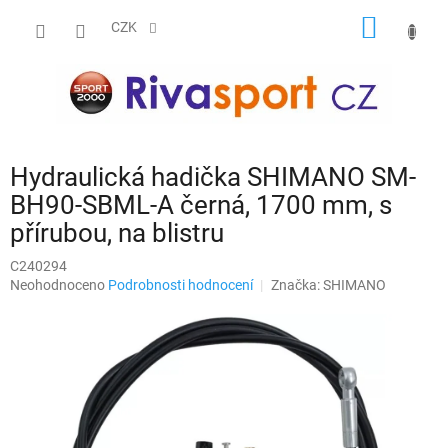
Přejít
NÁKUP
na
CZK
obsah
KOŠÍK
Hydraulická hadička SHIMANO SM-
BH90-SBML-A černá, 1700 mm, s
přírubou, na blistru
C240294
Průměrné
Neohodnoceno
Podrobnosti hodnocení
Značka:
SHIMANO
hodnocení
produktu
je
0,0
z
5
hvězdiček.