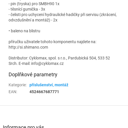
- pin (tryska) pro SMBH90 1x
- těsnící gumička - 3x
- čelisti pro uchycení hydraulické hadičky při servisu (zkrácení,
odvzdušnění a montáž) - 2x
• baleno na blistru
příručku uživatele tohoto komponentu najdete na:
http://si.shimano.com
Distributor: Cyklomax, spol. s r.o., Pardubická 504, 533 52
Srch. E-mail: info@cyklomax.cz
Doplňkové parametry
Kategorie
:
příslušenství, montáž
EAN
:
4524667687771
Z
á
p
a
Informace pro vás