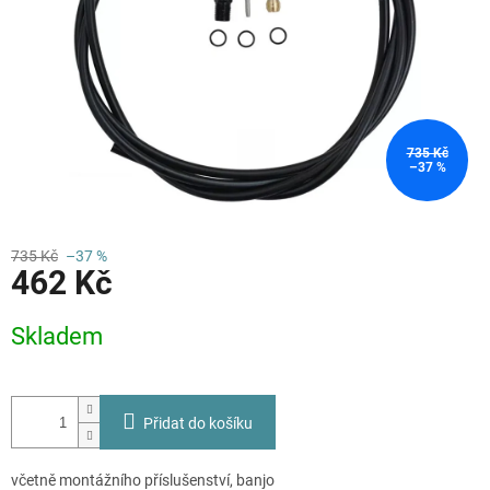
735 Kč
–37 %
735 Kč
–37 %
462 Kč
Měrná
Skladem
cena:
Přidat do košíku
včetně montážního příslušenství, banjo